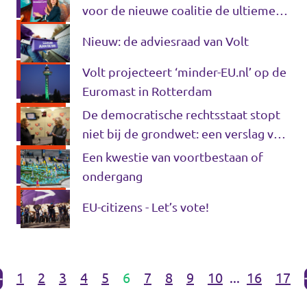
voor de nieuwe coalitie de ultieme
zondebok
Nieuw: de adviesraad van Volt
Volt projecteert ‘minder-EU.nl’ op de
Euromast in Rotterdam
De democratische rechtsstaat stopt
niet bij de grondwet: een verslag van
Marieke Koekkoeks reis naar Polen
Een kwestie van voortbestaan of
ondergang
EU-citizens - Let’s vote!
1
2
3
4
5
6
7
8
9
10
...
16
17