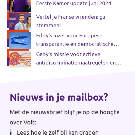
Eerste Kamer update juni 2024
Werken bij Volt
Vertel je Franse vrienden: ga
Contact
stemmen!
Eddy's inzet voor Europese
Sprekersaanvraag
transparantie en democratische
Volt There - Buitenlandstichting Volt
controle
Gaby’s missie voor actieve
antidiscriminatiemaatregelen en
Charge - Wetenschappelijk Platform Volt
trainingen
Nieuws in je mailbox?
Met de nieuwsbrief blijf je op de hoogte
over Volt:
Lees hoe je zelf bij kan dragen