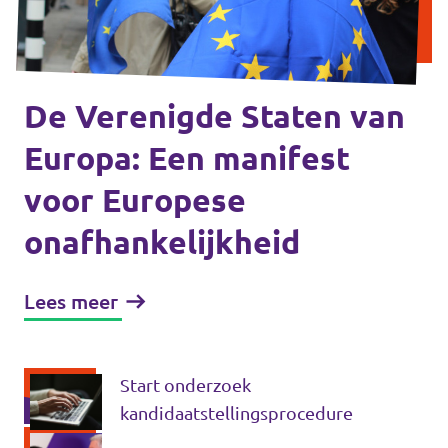
Volt Drenthe
Agenda
Volt Fryslân
Volt Provincie Utrecht
De Verenigde Staten van
Doneer
Europa: Een manifest
...alle Volt provincies
voor Europese
Word lid
onafhankelijkheid
Word actief
Lees meer
Doneer
Start onderzoek
kandidaatstellingsprocedure