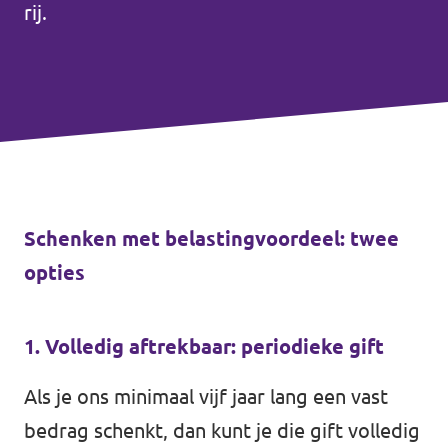
rij.
Volt Drenthe
Agenda
Volt Fryslân
Volt Provincie Utrecht
Doneer
...alle Volt provincies
Word lid
Schenken met belastingvoordeel: twee
Word actief
opties
1. Volledig aftrekbaar: periodieke gift
Doneer
Als je ons minimaal vijf jaar lang een vast
bedrag schenkt, dan kunt je die gift volledig