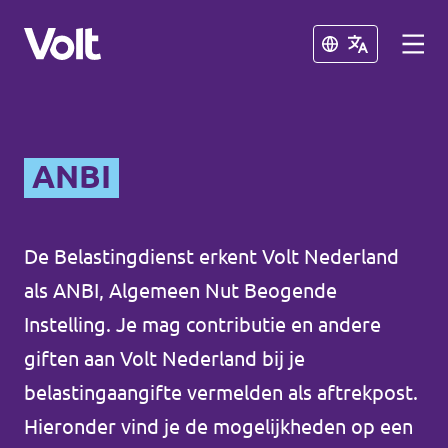
Sluiten
Sluiten
Afdelingen in de gemeenten
ANBI
Volt Amsterdam
Standpunten
Volt Arnhem
De Belastingdienst erkent Volt Nederland
als ANBI, Algemeen Nut Beogende
Volt Delft
Over Volt
Instelling. Je mag contributie en andere
...alle Volt gemeenten
Mensen
giften aan Volt Nederland bij je
belastingaangifte vermelden als aftrekpost.
Afdelingen in de provincies
Hieronder vind je de mogelijkheden op een
Nieuws