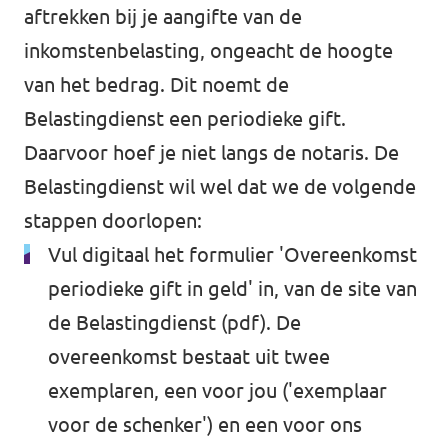
aftrekken bij je aangifte van de
Werken bij Volt
inkomstenbelasting, ongeacht de hoogte
Contact
van het bedrag. Dit noemt de
Belastingdienst een periodieke gift.
Sprekersaanvraag
Daarvoor hoef je niet langs de notaris. De
Volt There - Buitenlandstichting Volt
Belastingdienst wil wel dat we de volgende
Charge - Wetenschappelijk Platform Volt
stappen doorlopen:
Vul digitaal het formulier '
Overeenkomst
periodieke gift in geld
' in, van de site van
de Belastingdienst (pdf). De
overeenkomst bestaat uit twee
exemplaren, een voor jou ('exemplaar
voor de schenker') en een voor ons