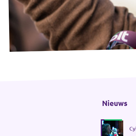
Werken bij Volt
Contact
Sprekersaanvraag
Volt There - Buitenlandstichting Volt
Charge - Wetenschappelijk Platform Volt
Nieuws
Cy