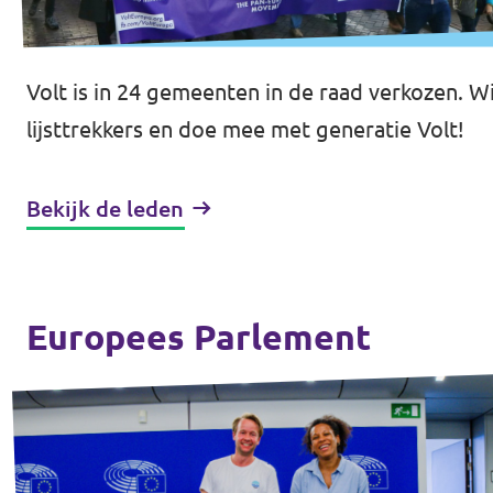
Werken bij Volt
Volt is in 24 gemeenten in de raad verkozen. 
Contact
lijsttrekkers en doe mee met generatie Volt!
Sprekersaanvraag
Volt There - Buitenlandstichting Volt
Bekijk de leden
Charge - Wetenschappelijk Platform Volt
Europees Parlement