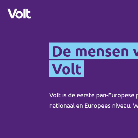
Afdelingen in de gemeenten
De mensen 
Volt Amsterdam
Volt
Standpunten
Volt Arnhem
Volt Delft
Over Volt
Volt is de eerste pan-Europese p
...alle Volt gemeenten
nationaal en Europees niveau. 
Mensen
Afdelingen in de provincies
Nieuws