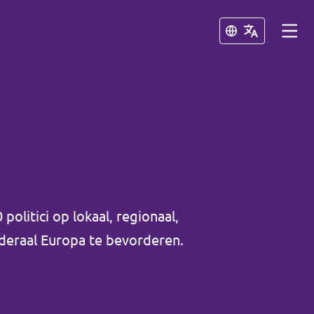
Sluiten
Sluiten
olitici op lokaal, regionaal,
ederaal Europa te bevorderen.