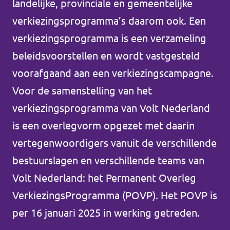
landelijke, provinciale en gemeentelijke
Volt Drenthe
Agenda
verkiezingsprogramma’s daarom ook. Een
Volt Fryslân
verkiezingsprogramma is een verzameling
Volt Provincie Utrecht
beleidsvoorstellen en wordt vastgesteld
voorafgaand aan een verkiezingscampagne.
Doneer
...alle Volt provincies
Voor de samenstelling van het
Word lid
verkiezingsprogramma van Volt Nederland
is een overlegvorm opgezet met daarin
Word actief
vertegenwoordigers vanuit de verschillende
bestuurslagen en verschillende teams van
Volt Nederland: het Permanent Overleg
Doneer
VerkiezingsProgramma (POVP). Het POVP is
per 16 januari 2025 in werking getreden.