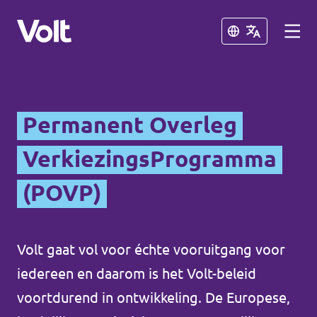
Sluiten
Sluiten
Afdelingen in de gemeenten
Permanent Overleg
Volt Amsterdam
VerkiezingsProgramma
Standpunten
Volt Arnhem
(POVP)
Volt Delft
Over Volt
...alle Volt gemeenten
Mensen
Volt gaat vol voor échte vooruitgang voor
iedereen en daarom is het Volt-beleid
Afdelingen in de provincies
voortdurend in ontwikkeling. De Europese,
Nieuws