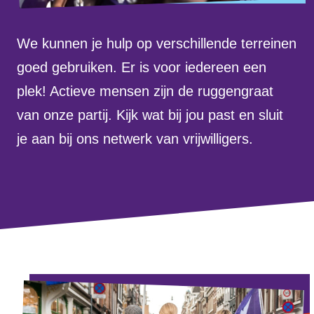
Volt Drenthe
Agenda
Volt Fryslân
We kunnen je hulp op verschillende terreinen
goed gebruiken. Er is voor iedereen een
Volt Provincie Utrecht
plek! Actieve mensen zijn de ruggengraat
Doneer
...alle Volt provincies
van onze partij. Kijk wat bij jou past en sluit
je aan bij ons netwerk van vrijwilligers.
Word lid
Word actief
Doneer