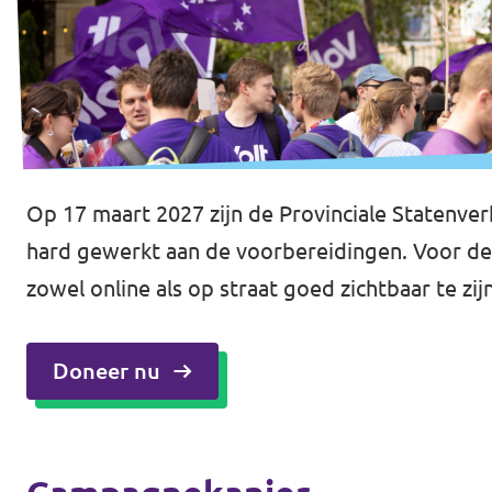
Volt Drenthe
Agenda
Volt Fryslân
Volt Provincie Utrecht
Doneer
...alle Volt provincies
Op 17 maart 2027 zijn de Provinciale Statenve
Word lid
hard gewerkt aan de voorbereidingen. Voor dez
Word actief
zowel online als op straat goed zichtbaar te zij
Doneer nu
Doneer