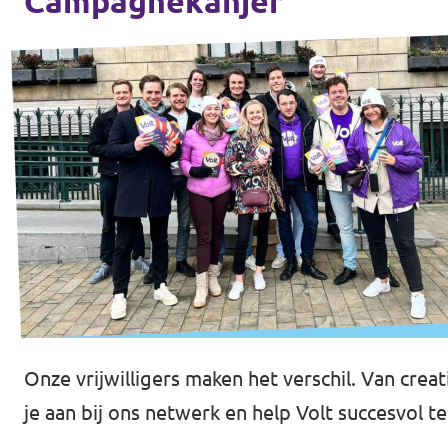
Campagnekanjer
Werken bij Volt
Contact
Sprekersaanvraag
Volt There - Buitenlandstichting Volt
Charge - Wetenschappelijk Platform Volt
Onze vrijwilligers maken het verschil. Van creat
je aan bij ons netwerk en help Volt succesvol t