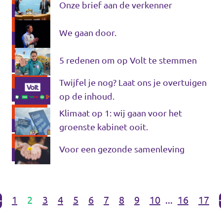
Onze brief aan de verkenner
We gaan door.
5 redenen om op Volt te stemmen
Twijfel je nog? Laat ons je overtuigen
op de inhoud.
Klimaat op 1: wij gaan voor het
groenste kabinet ooit.
Voor een gezonde samenleving
1
2
3
4
5
6
7
8
9
10
...
16
17