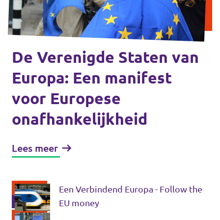
Volt Drenthe
Agenda
Volt Fryslân
Volt Provincie Utrecht
De Verenigde Staten van
Doneer
Europa: Een manifest
...alle Volt provincies
voor Europese
Word lid
onafhankelijkheid
Word actief
Lees meer
Doneer
Een Verbindend Europa - Follow the
EU money