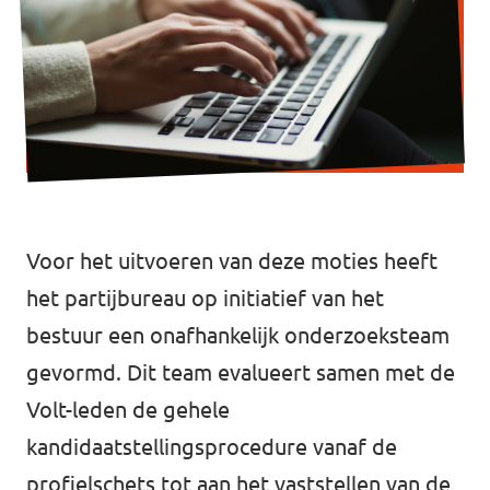
Werken bij Volt
Contact
Sprekersaanvraag
Volt There - Buitenlandstichting Volt
Charge - Wetenschappelijk Platform Volt
Voor het uitvoeren van deze moties heeft
het partijbureau op initiatief van het
bestuur een onafhankelijk onderzoeksteam
gevormd. Dit team evalueert samen met de
Volt-leden de gehele
kandidaatstellingsprocedure vanaf de
profielschets tot aan het vaststellen van de