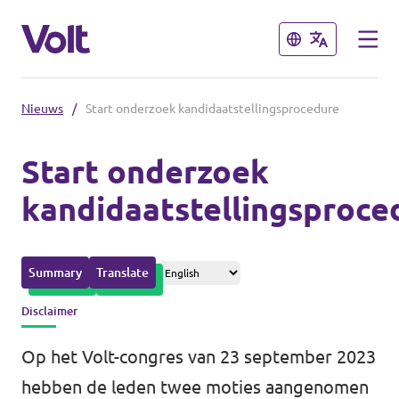
Sluiten
Sluiten
Nieuws
/
Start onderzoek kandidaatstellingsprocedure
Afdelingen in de gemeenten
Start onderzoek
Volt Amsterdam
kandidaatstellingsproce
Standpunten
Volt Arnhem
Volt Delft
Over Volt
Summary
Translate
...alle Volt gemeenten
Mensen
Disclaimer
Op het Volt-congres van 23 september 2023
Afdelingen in de provincies
Nieuws
hebben de leden twee moties aangenomen