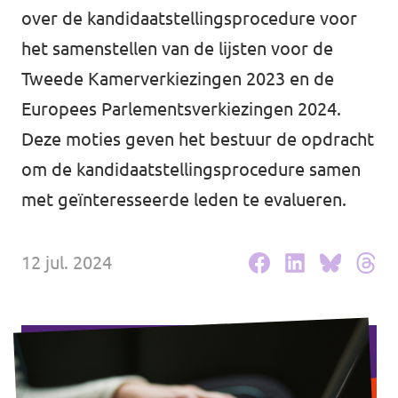
Volt Drenthe
over de kandidaatstellingsprocedure voor
Agenda
het samenstellen van de lijsten voor de
Volt Fryslân
Tweede Kamerverkiezingen 2023 en de
Volt Provincie Utrecht
Europees Parlementsverkiezingen 2024.
Doneer
...alle Volt provincies
Deze moties geven het bestuur de opdracht
om de kandidaatstellingsprocedure samen
Word lid
met geïnteresseerde leden te evalueren.
Word actief
12 jul. 2024
Doneer