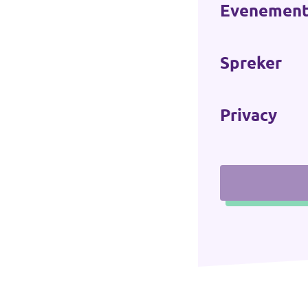
Evenemen
Spreker
Privacy