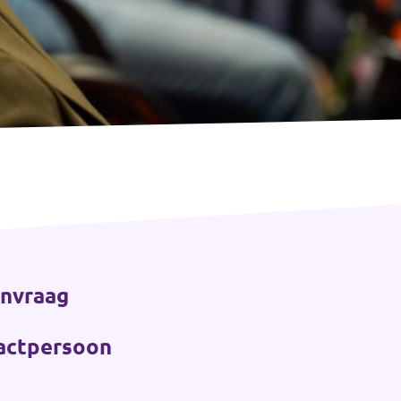
anvraag
actpersoon