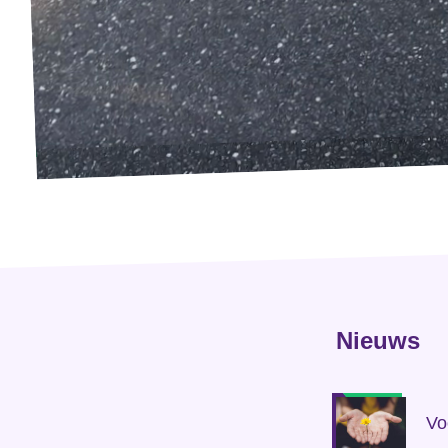
Werken bij Volt
Contact
Sprekersaanvraag
Volt There - Buitenlandstichting Volt
Charge - Wetenschappelijk Platform Volt
Nieuws
Vo