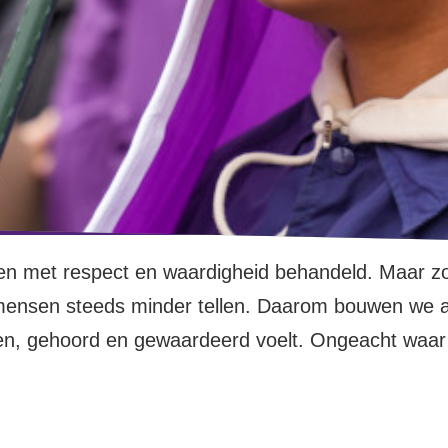
een met respect en waardigheid behandeld. Maar 
van mensen steeds minder tellen. Daarom bouwen we
zien, gehoord en gewaardeerd voelt. Ongeacht waar
btqia+’ers, migranten, vluchtelingen en andere min
recht op een veilige en waardige plek in onze same