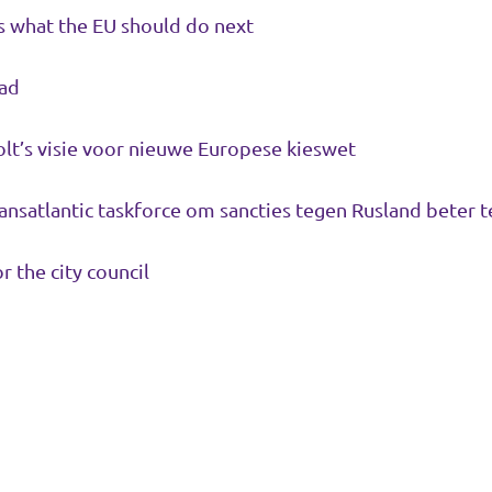
is what the EU should do next
oad
lt’s visie voor nieuwe Europese kieswet
ransatlantic taskforce om sancties tegen Rusland beter
r the city council