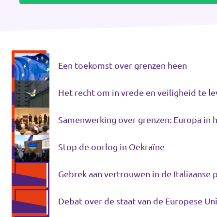
Werken bij Volt
Contact
Sprekersaanvraag
Een toekomst over grenzen heen
Volt There - Buitenlandstichting Volt
Het recht om in vrede en veiligheid te l
Charge - Wetenschappelijk Platform Volt
Samenwerking over grenzen: Europa in he
Stop de oorlog in Oekraïne
Gebrek aan vertrouwen in de Italiaanse p
Debat over de staat van de Europese Uni