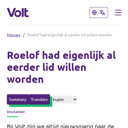
Sluiten
Sluiten
Nieuws
/
Roelof had eigenlijk al eerder lid willen worden
Afdelingen in de gemeenten
Roelof had eigenlijk al
Volt Amsterdam
eerder lid willen
Standpunten
Volt Arnhem
worden
Volt Delft
Over Volt
...alle Volt gemeenten
Mensen
Summary
Translate
Disclaimer
Afdelingen in de provincies
Nieuws
Bij Volt zijn we altijd nieuwsgierig naar de