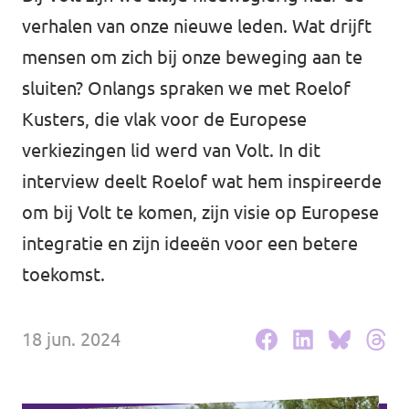
Volt Drenthe
verhalen van onze nieuwe leden. Wat drijft
Agenda
Volt Fryslân
mensen om zich bij onze beweging aan te
sluiten? Onlangs spraken we met Roelof
Volt Provincie Utrecht
Kusters, die vlak voor de Europese
Doneer
...alle Volt provincies
verkiezingen lid werd van Volt. In dit
interview deelt Roelof wat hem inspireerde
Word lid
om bij Volt te komen, zijn visie op Europese
Word actief
integratie en zijn ideeën voor een betere
toekomst.
Doneer
18 jun. 2024