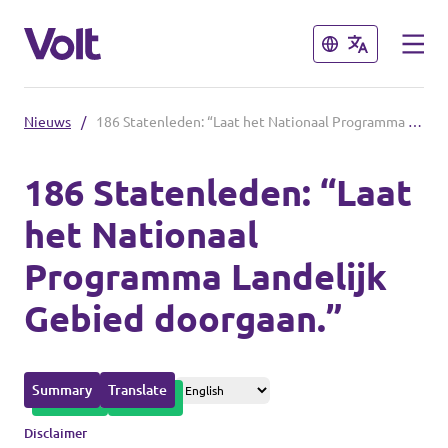
Sluiten
Sluiten
Nieuws
/
186 Statenleden: “Laat het Nationaal Programma Landelijk Gebied doorgaan.”
Afdelingen in de gemeenten
186 Statenleden: “Laat
Volt Amsterdam
het Nationaal
Standpunten
Volt Arnhem
Programma Landelijk
Volt Delft
Over Volt
Gebied doorgaan.”
...alle Volt gemeenten
Mensen
Summary
Translate
Afdelingen in de provincies
Nieuws
Disclaimer