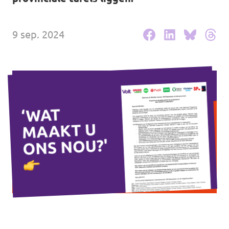
Werken bij Volt
9 sep. 2024
Contact
Sprekersaanvraag
Volt There - Buitenlandstichting Volt
Charge - Wetenschappelijk Platform Volt