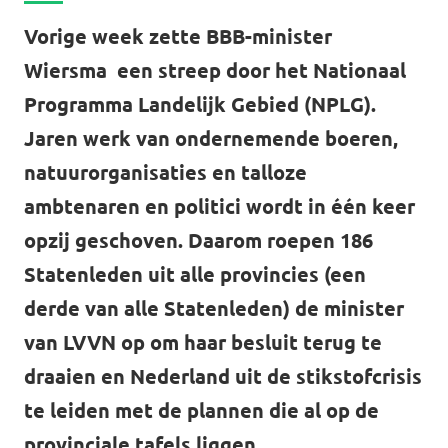
Volt Drenthe
Agenda
Vorige week zette BBB-minister
Volt Fryslân
Wiersma een streep door het Nationaal
Programma Landelijk Gebied (NPLG).
Volt Provincie Utrecht
Jaren werk van ondernemende boeren,
Doneer
...alle Volt provincies
natuurorganisaties en talloze
Word lid
ambtenaren en politici wordt in één keer
opzij geschoven. Daarom roepen 186
Word actief
Statenleden uit alle provincies (een
derde van alle Statenleden) de minister
van LVVN op om haar besluit terug te
Doneer
draaien en Nederland uit de stikstofcrisis
te leiden met de plannen die al op de
provinciale tafels liggen.