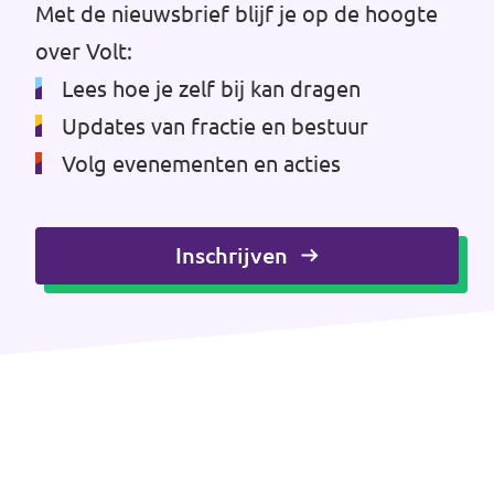
Met de nieuwsbrief blijf je op de hoogte
Volt Drenthe
Agenda
over Volt:
Volt Fryslân
Lees hoe je zelf bij kan dragen
Volt Provincie Utrecht
Updates van fractie en bestuur
Doneer
Volg evenementen en acties
...alle Volt provincies
Word lid
Inschrijven
Word actief
Doneer