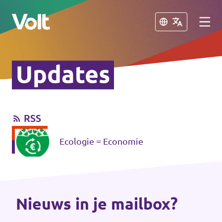
Sluiten
Sluiten
Updates
Afdelingen in de gemeenten
Volt Amsterdam
RSS
Standpunten
Volt Arnhem
Ecologie = Economie
Volt Delft
Over Volt
...alle Volt gemeenten
Mensen
Nieuws in je mailbox?
Afdelingen in de provincies
Nieuws