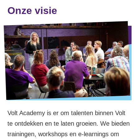
Onze visie
Werken bij Volt
Contact
Sprekersaanvraag
Volt There - Buitenlandstichting Volt
Charge - Wetenschappelijk Platform Volt
Volt Academy is er om talenten binnen Volt
te ontdekken en te laten groeien. We bieden
trainingen, workshops en e-learnings om