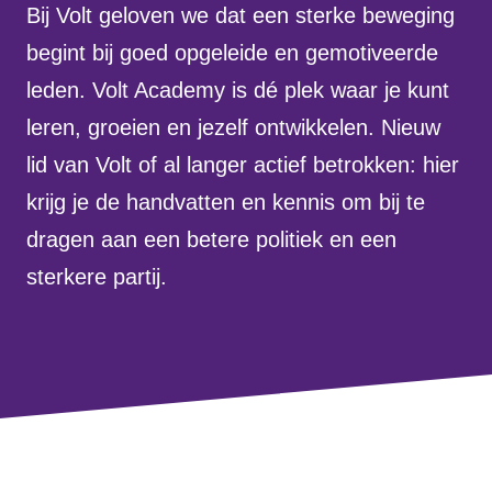
Bij Volt geloven we dat een sterke beweging
Volt Drenthe
Agenda
begint bij goed opgeleide en gemotiveerde
Volt Fryslân
leden. Volt Academy is dé plek waar je kunt
Volt Provincie Utrecht
leren, groeien en jezelf ontwikkelen. Nieuw
Doneer
lid van Volt of al langer actief betrokken: hier
...alle Volt provincies
krijg je de handvatten en kennis om bij te
Word lid
dragen aan een betere politiek en een
sterkere partij.
Word actief
Doneer