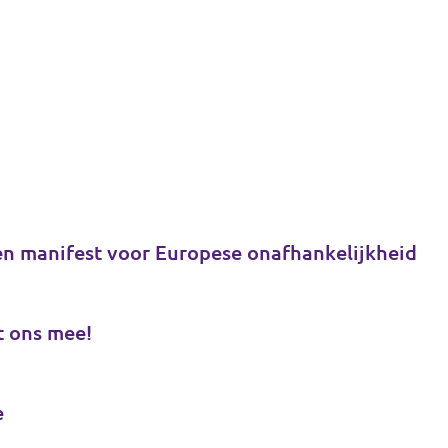
en manifest voor Europese onafhankelijkheid
t ons mee!
e