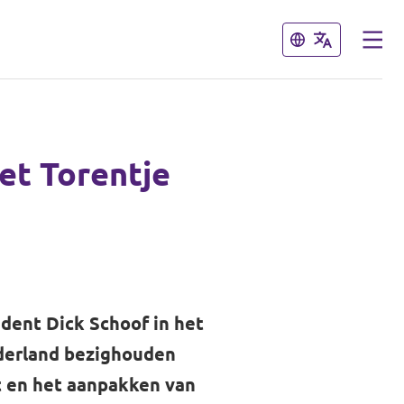
Sluiten
Sluiten
et Torentje
dent Dick Schoof in het
ederland bezighouden
at en het aanpakken van