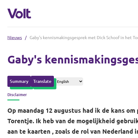
Nieuws
/
Gaby's kennismakingsgesprek met Dick Schoof in het To
Afdelingen in de gemeenten
Gaby's kennismakingsges
Volt Amsterdam
Standpunten
Volt Arnhem
Summary
Translate
Volt Delft
Over Volt
Disclaimer
...alle Volt gemeenten
Mensen
Op maandag 12 augustus had ik de kans om p
Torentje. Ik heb van de mogelijkheid gebr
Afdelingen in de provincies
aan te kaarten , zoals de rol van Nederland
Nieuws