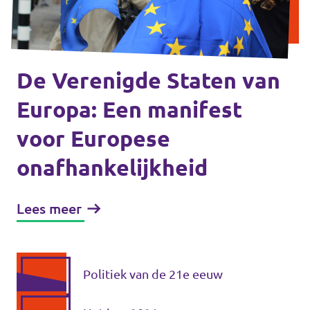
Volt Drenthe
Agenda
Volt Fryslân
Volt Provincie Utrecht
De Verenigde Staten van
Doneer
Europa: Een manifest
...alle Volt provincies
voor Europese
Word lid
onafhankelijkheid
Word actief
Lees meer
Doneer
Politiek van de 21e eeuw