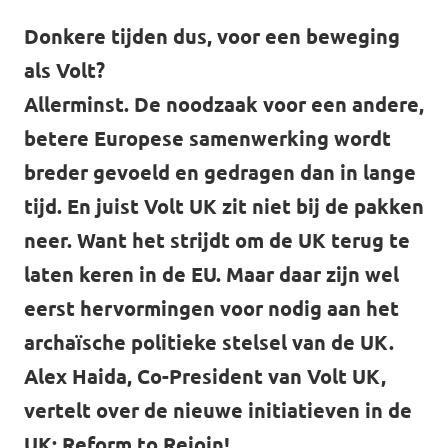
Donkere tijden dus, voor een beweging
Werken bij Volt
als Volt?
Contact
Allerminst. De noodzaak voor een andere,
Sprekersaanvraag
betere Europese samenwerking wordt
Volt There - Buitenlandstichting Volt
breder gevoeld en gedragen dan in lange
tijd. En juist Volt UK zit niet bij de pakken
Charge - Wetenschappelijk Platform Volt
neer. Want het strijdt om de UK terug te
laten keren in de EU. Maar daar zijn wel
eerst hervormingen voor nodig aan het
archaïsche politieke stelsel van de UK.
Alex Haida, Co-President van Volt UK,
vertelt over de nieuwe initiatieven in de
UK: Reform to Rejoin!