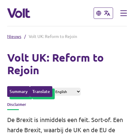
Sluiten
Sluiten
Nieuws
/
Volt UK: Reform to Rejoin
Afdelingen in de gemeenten
Volt UK: Reform to
Volt Amsterdam
Rejoin
Standpunten
Volt Arnhem
Volt Delft
Over Volt
Summary
Translate
...alle Volt gemeenten
Mensen
Disclaimer
De Brexit is inmiddels een feit. Sort-of. Een
Afdelingen in de provincies
Nieuws
harde Brexit, waarbij de UK en de EU de