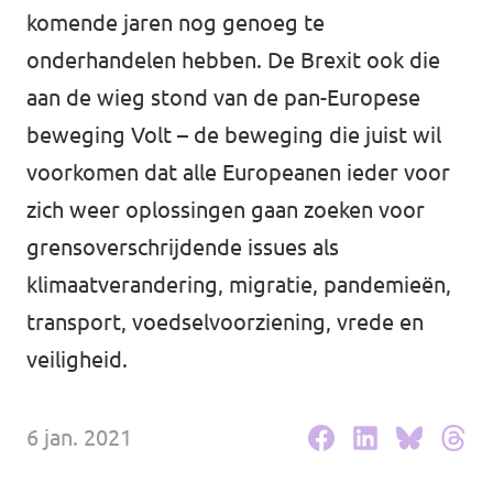
Volt Drenthe
komende jaren nog genoeg te
Agenda
onderhandelen hebben. De Brexit ook die
Volt Fryslân
aan de wieg stond van de pan-Europese
Volt Provincie Utrecht
beweging Volt – de beweging die juist wil
Doneer
...alle Volt provincies
voorkomen dat alle Europeanen ieder voor
zich weer oplossingen gaan zoeken voor
Word lid
grensoverschrijdende issues als
Word actief
klimaatverandering, migratie, pandemieën,
transport, voedselvoorziening, vrede en
veiligheid.
Doneer
6 jan. 2021