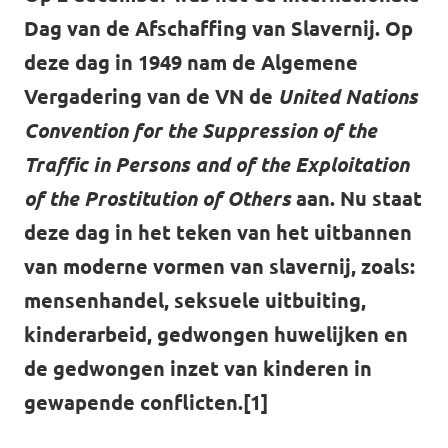
Volt Drenthe
Dag van de Afschaffing van Slavernij. Op
Agenda
Volt Fryslân
deze dag in 1949 nam de Algemene
Vergadering van de VN de
United Nations
Volt Provincie Utrecht
Convention for the Suppression of the
Doneer
...alle Volt provincies
Traffic in Persons and of the Exploitation
of the Prostitution of Others
aan. Nu staat
Word lid
deze dag in het teken van het uitbannen
Word actief
van moderne vormen van slavernij, zoals:
mensenhandel, seksuele uitbuiting,
kinderarbeid, gedwongen huwelijken en
Doneer
de gedwongen inzet van kinderen in
gewapende conflicten.[1]