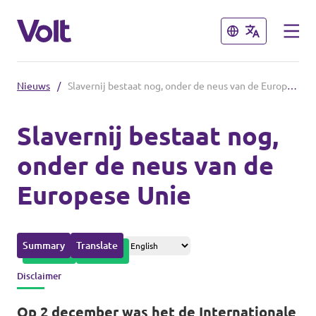
Sluiten
Sluiten
Nieuws
/
Slavernij bestaat nog, onder de neus van de Europese Unie
Afdelingen in de gemeenten
Slavernij bestaat nog,
Volt Amsterdam
onder de neus van de
Standpunten
Volt Arnhem
Europese Unie
Volt Delft
Over Volt
...alle Volt gemeenten
Mensen
Summary
Translate
Disclaimer
Afdelingen in de provincies
Nieuws
Op 2 december was het de Internationale