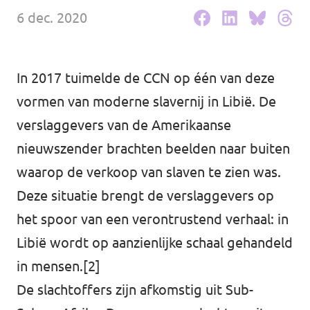
6 dec. 2020
Werken bij Volt
Contact
In 2017 tuimelde de CCN op één van deze
Sprekersaanvraag
vormen van moderne slavernij in Libië. De
Volt There - Buitenlandstichting Volt
verslaggevers van de Amerikaanse
Charge - Wetenschappelijk Platform Volt
nieuwszender brachten beelden naar buiten
waarop de verkoop van slaven te zien was.
Deze situatie brengt de verslaggevers op
het spoor van een verontrustend verhaal: in
Libië wordt op aanzienlijke schaal gehandeld
in mensen.[2]
De slachtoffers zijn afkomstig uit Sub-