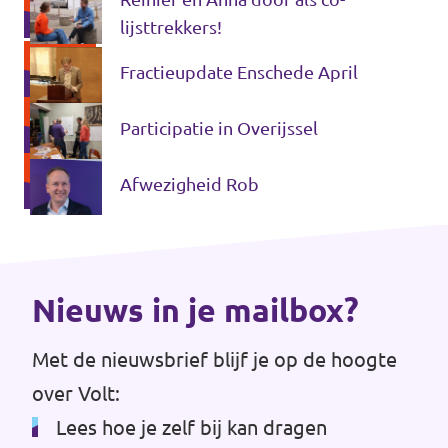
lijsttrekkers!
Werken bij Volt
Fractieupdate Enschede April
Contact
Sprekersaanvraag
Participatie in Overijssel
Volt There - Buitenlandstichting Volt
Afwezigheid Rob
Charge - Wetenschappelijk Platform Volt
Nieuws in je mailbox?
Met de nieuwsbrief blijf je op de hoogte
over Volt:
Lees hoe je zelf bij kan dragen