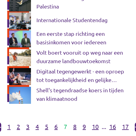
Palestina
Internationale Studentendag
Een eerste stap richting een
basisinkomen voor iedereen
Volt boert vooruit op weg naar een
duurzame landbouwtoekomst
Digitaal tegengewerkt - een oproep
tot toegankelijkheid en gelijke
kansen
Shell's tegendraadse koers in tijden
van klimaatnood
1
2
3
4
5
6
7
8
9
10
...
16
17