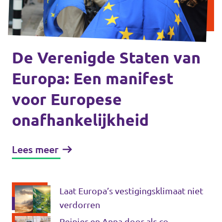
Volt Drenthe
Agenda
Volt Fryslân
Volt Provincie Utrecht
De Verenigde Staten van
Doneer
Europa: Een manifest
...alle Volt provincies
voor Europese
Word lid
onafhankelijkheid
Word actief
Lees meer
Doneer
Laat Europa’s vestigingsklimaat niet
verdorren
Reinier en Anna door als co-