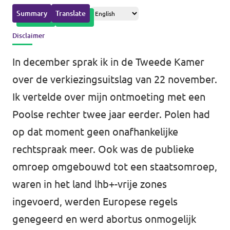
Volt Drenthe
Summary
Translate
Agenda
Volt Fryslân
Disclaimer
Volt Provincie Utrecht
In december sprak ik in de Tweede Kamer
Doneer
...alle Volt provincies
over de verkiezingsuitslag van 22 november.
Ik vertelde over mijn ontmoeting met een
Word lid
Poolse rechter twee jaar eerder. Polen had
Word actief
op dat moment geen onafhankelijke
rechtspraak meer. Ook was de publieke
omroep omgebouwd tot een staatsomroep,
waren in het land lhb+-vrije zones
Doneer
ingevoerd, werden Europese regels
genegeerd en werd abortus onmogelijk