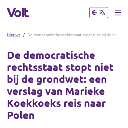
Sluiten
Sluiten
Nieuws
/
De democratische rechtsstaat stopt niet bij de grondwet: een verslag van Marieke Koekkoeks reis naar Polen
Afdelingen in de gemeenten
De democratische
Volt Amsterdam
rechtsstaat stopt niet
Standpunten
Volt Arnhem
bij de grondwet: een
Volt Delft
Over Volt
verslag van Marieke
...alle Volt gemeenten
Mensen
Koekkoeks reis naar
Polen
Afdelingen in de provincies
Nieuws