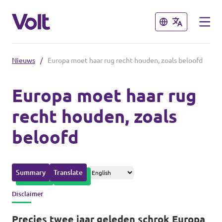
Sluiten
Sluiten
Nieuws
/
Europa moet haar rug recht houden, zoals beloofd
Afdelingen in de gemeenten
Europa moet haar rug
Volt Amsterdam
recht houden, zoals
Standpunten
Volt Arnhem
beloofd
Volt Delft
Over Volt
...alle Volt gemeenten
Mensen
Summary
Translate
Disclaimer
Afdelingen in de provincies
Nieuws
Precies twee jaar geleden schrok Europa