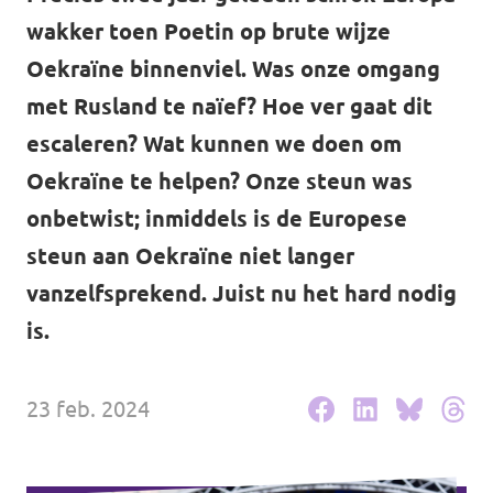
Volt Drenthe
wakker toen Poetin op brute wijze
Agenda
Volt Fryslân
Oekraïne binnenviel. Was onze omgang
met Rusland te naïef? Hoe ver gaat dit
Volt Provincie Utrecht
escaleren? Wat kunnen we doen om
Doneer
...alle Volt provincies
Oekraïne te helpen? Onze steun was
onbetwist; inmiddels is de Europese
Word lid
steun aan Oekraïne niet langer
Word actief
vanzelfsprekend. Juist nu het hard nodig
is.
Doneer
23 feb. 2024