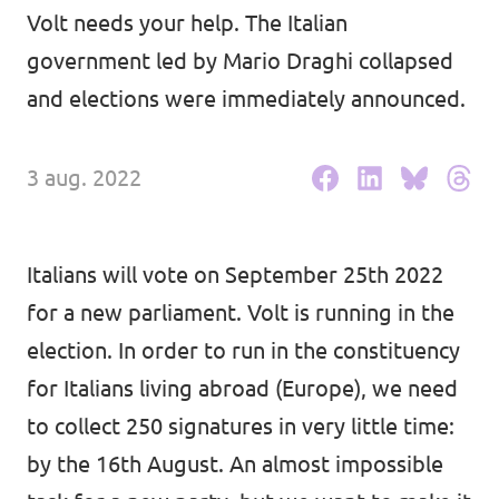
Volt Drenthe
Volt needs your help. The Italian
Agenda
government led by Mario Draghi collapsed
Volt Fryslân
and elections were immediately announced.
Volt Provincie Utrecht
Doneer
...alle Volt provincies
3 aug. 2022
Word lid
Italians will vote on September 25th 2022
Word actief
for a new parliament. Volt is running in the
election. In order to run in the constituency
for Italians living abroad (Europe), we need
Doneer
to collect 250 signatures in very little time:
by the 16th August. An almost impossible