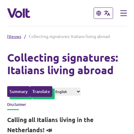
Sluiten
Sluiten
Nieuws
/
Collecting signatures: Italians living abroad
Afdelingen in de gemeenten
Collecting signatures:
Volt Amsterdam
Italians living abroad
Standpunten
Volt Arnhem
Volt Delft
Over Volt
Summary
Translate
...alle Volt gemeenten
Mensen
Disclaimer
Calling all Italians living in the
Afdelingen in de provincies
Nieuws
Netherlands! 📣