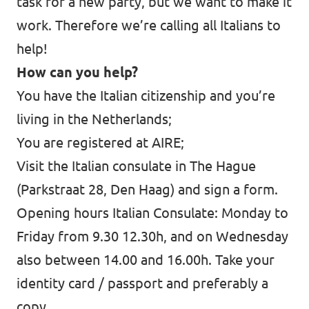
task for a new party, but we want to make it
work. Therefore we’re calling all Italians to
Werken bij Volt
help!
Contact
How can you help?
Sprekersaanvraag
You have the Italian citizenship and you’re
Volt There - Buitenlandstichting Volt
living in the Netherlands;
You are registered at
AIRE
;
Charge - Wetenschappelijk Platform Volt
Visit the Italian consulate in The Hague
(Parkstraat 28, Den Haag) and sign a form.
Opening hours Italian Consulate: Monday to
Friday from 9.30 12.30h, and on Wednesday
also between 14.00 and 16.00h. Take your
identity card / passport and preferably a
copy.