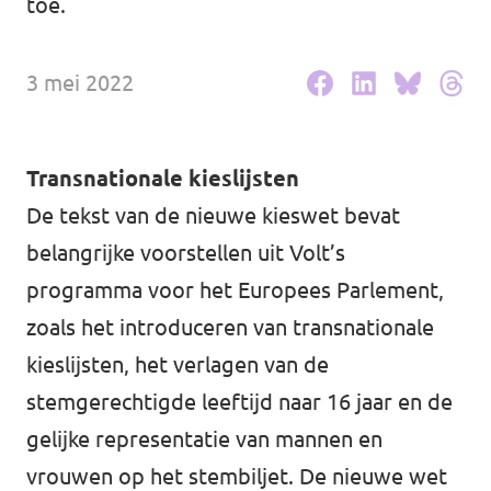
toe.
Werken bij Volt
3 mei 2022
Contact
Sprekersaanvraag
Transnationale kieslijsten
Volt There - Buitenlandstichting Volt
De tekst van de nieuwe kieswet bevat
Charge - Wetenschappelijk Platform Volt
belangrijke voorstellen uit Volt’s
programma voor het Europees Parlement,
zoals het introduceren van transnationale
kieslijsten, het verlagen van de
stemgerechtigde leeftijd naar 16 jaar en de
gelijke representatie van mannen en
vrouwen op het stembiljet. De nieuwe wet