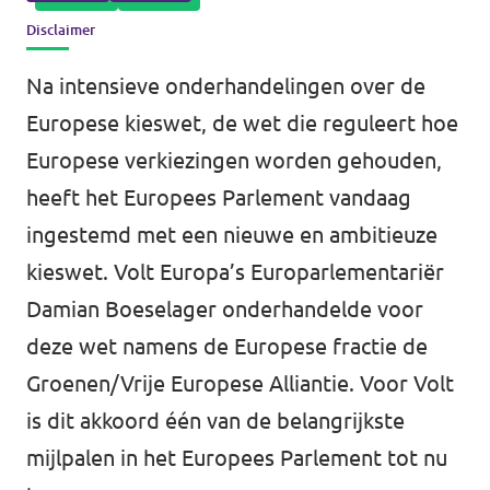
Volt Drenthe
Disclaimer
Agenda
Volt Fryslân
Na intensieve onderhandelingen over de
Volt Provincie Utrecht
Europese kieswet, de wet die reguleert hoe
Doneer
Europese verkiezingen worden gehouden,
...alle Volt provincies
heeft het Europees Parlement vandaag
Word lid
ingestemd met een nieuwe en ambitieuze
kieswet. Volt Europa’s Europarlementariër
Word actief
Damian Boeselager onderhandelde voor
deze wet namens de Europese fractie de
Groenen/Vrije Europese Alliantie. Voor Volt
Doneer
is dit akkoord één van de belangrijkste
mijlpalen in het Europees Parlement tot nu