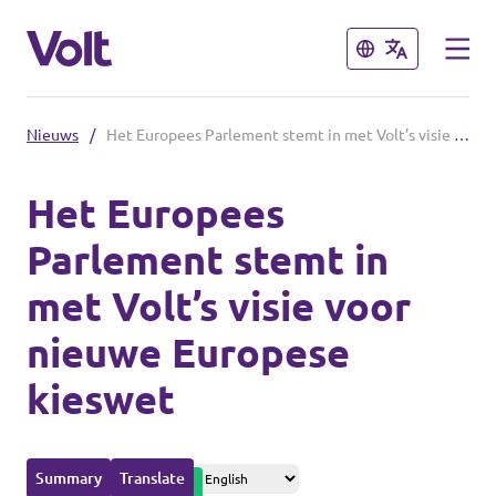
Sluiten
Sluiten
Nieuws
/
Het Europees Parlement stemt in met Volt’s visie voor nieuwe Europese kieswet
Afdelingen in de gemeenten
Het Europees
Volt Amsterdam
Parlement stemt in
Standpunten
Volt Arnhem
met Volt’s visie voor
Volt Delft
Over Volt
nieuwe Europese
...alle Volt gemeenten
Mensen
kieswet
Afdelingen in de provincies
Nieuws
Summary
Translate