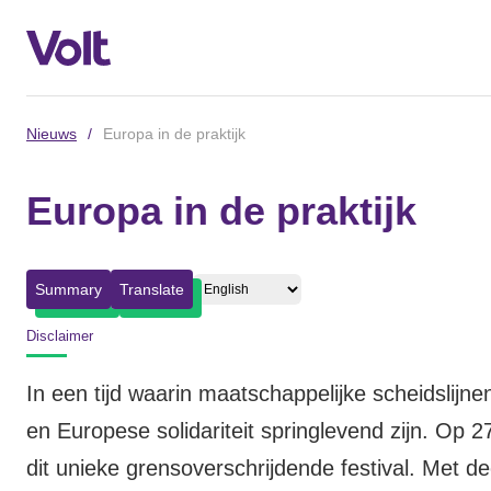
Nieuws
/
Europa in de praktijk
Afdelingen in de gemeenten
Europa in de praktijk
Volt Amsterdam
Standpunten
Volt Arnhem
Summary
Translate
Volt Delft
Over Volt
Disclaimer
...alle Volt gemeenten
Mensen
In een tijd waarin maatschappelijke scheidslijn
en Europese solidariteit springlevend zijn. Op 2
Afdelingen in de provincies
dit unieke grensoverschrijdende festival. Met 
Nieuws