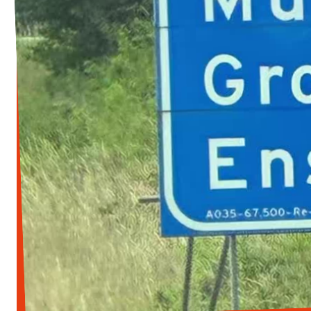
Werken bij Volt
Contact
Sprekersaanvraag
Volt There - Buitenlandstichting Volt
Charge - Wetenschappelijk Platform Volt