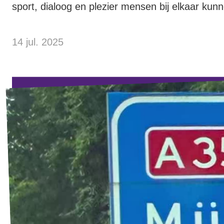
sport, dialoog en plezier mensen bij elkaar kun
Volt Drenthe
Agenda
Volt Fryslân
14 jul. 2025
Volt Provincie Utrecht
Doneer
...alle Volt provincies
Word lid
Word actief
Doneer