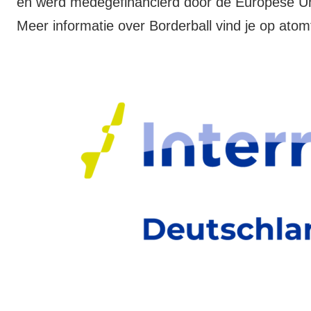
en werd medegefinancierd door de Europese Un
Meer informatie over Borderball vind je op
atom