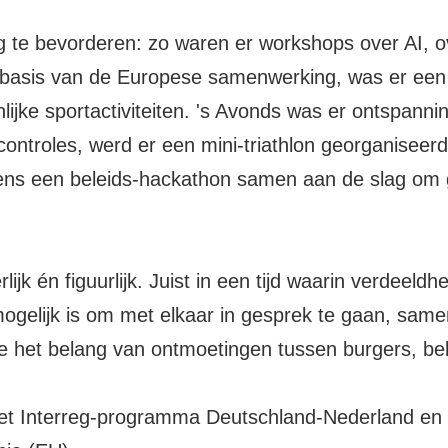
g te bevorderen: zo waren er workshops over AI, o
e basis van de Europese samenwerking, was er ee
jke sportactiviteiten. 's Avonds was er ontspanni
ontroles, werd er een mini-triathlon georganiseerd
ijdens een beleids-hackathon samen aan de slag om
ijk én figuurlijk. Juist in een tijd waarin verdeel
mogelijk is om met elkaar in gesprek te gaan, same
te het belang van ontmoetingen tussen burgers, be
 het Interreg-programma Deutschland-Nederland en