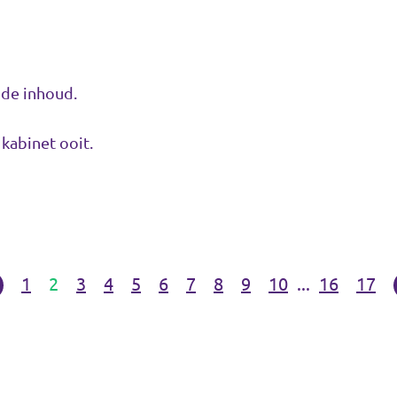
 de inhoud.
 kabinet ooit.
1
2
3
4
5
6
7
8
9
10
...
16
17