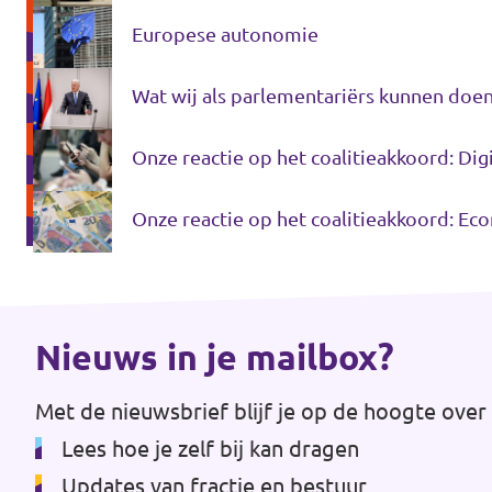
Europese autonomie
Werken bij Volt
Contact
Wat wij als parlementariërs kunnen doe
Sprekersaanvraag
Onze reactie op het coalitieakkoord: Dig
Volt There - Buitenlandstichting Volt
Onze reactie op het coalitieakkoord: Ec
Charge - Wetenschappelijk Platform Volt
Nieuws in je mailbox?
Met de nieuwsbrief blijf je op de hoogte over 
Lees hoe je zelf bij kan dragen
Updates van fractie en bestuur