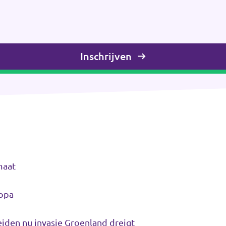
Inschrijven
maat
ropa
iden nu invasie Groenland dreigt