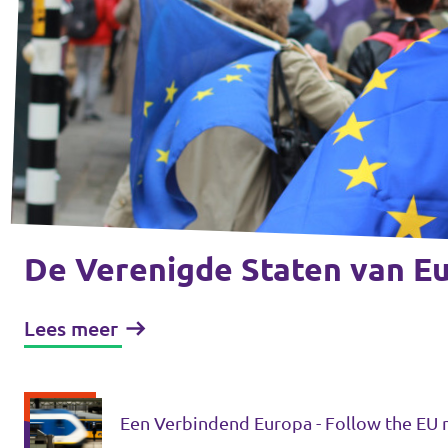
Volt Drenthe
Agenda
Volt Fryslân
Volt Provincie Utrecht
Doneer
...alle Volt provincies
Word lid
Word actief
De Verenigde Staten van Eu
Lees meer
Doneer
Een Verbindend Europa - Follow the EU