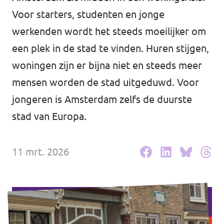
Volt Drenthe
Voor starters, studenten en jonge
Agenda
Volt Fryslân
werkenden wordt het steeds moeilijker om
een plek in de stad te vinden. Huren stijgen,
Volt Provincie Utrecht
woningen zijn er bijna niet en steeds meer
Doneer
...alle Volt provincies
mensen worden de stad uitgeduwd. Voor
jongeren is Amsterdam zelfs de duurste
Word lid
stad van Europa.
Word actief
11 mrt. 2026
Doneer