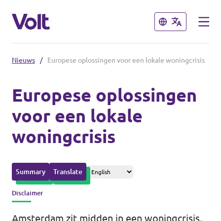
Sluiten
Sluiten
Nieuws
/
Europese oplossingen voor een lokale woningcrisis
Afdelingen in de gemeenten
Europese oplossingen
Volt Amsterdam
voor een lokale
Standpunten
Volt Arnhem
woningcrisis
Volt Delft
Over Volt
...alle Volt gemeenten
Mensen
Summary
Translate
Disclaimer
Afdelingen in de provincies
Nieuws
Amsterdam zit midden in een woningcrisis.