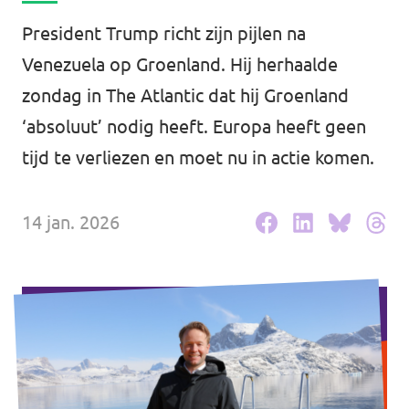
Volt Drenthe
Agenda
President Trump richt zijn pijlen na
Volt Fryslân
Venezuela op Groenland. Hij herhaalde
zondag in The Atlantic dat hij Groenland
Volt Provincie Utrecht
‘absoluut’ nodig heeft. Europa heeft geen
Doneer
...alle Volt provincies
tijd te verliezen en moet nu in actie komen.
Word lid
14 jan. 2026
Word actief
Doneer