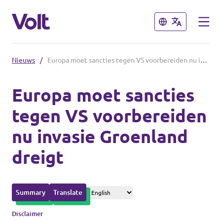
Sluiten
Sluiten
Nieuws
/
Europa moet sancties tegen VS voorbereiden nu invasie Groenland dreigt
Afdelingen in de gemeenten
Europa moet sancties
Volt Amsterdam
tegen VS voorbereiden
Standpunten
Volt Arnhem
nu invasie Groenland
Volt Delft
Over Volt
dreigt
...alle Volt gemeenten
Mensen
Summary
Translate
Afdelingen in de provincies
Nieuws
Disclaimer