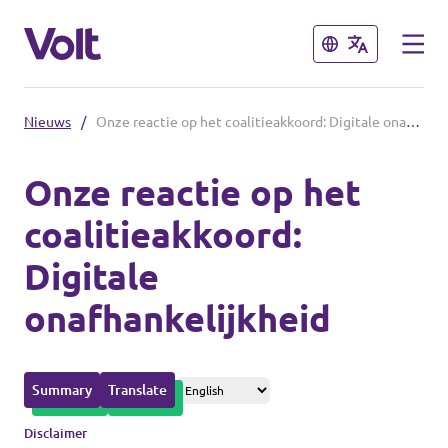
Sluiten
Sluiten
Nieuws
/
Onze reactie op het coalitieakkoord: Digitale onafhankelijkheid
Afdelingen in de gemeenten
Onze reactie op het
Volt Amsterdam
coalitieakkoord:
Standpunten
Volt Arnhem
Digitale
Volt Delft
Over Volt
onafhankelijkheid
...alle Volt gemeenten
Mensen
Summary
Translate
Afdelingen in de provincies
Nieuws
Disclaimer