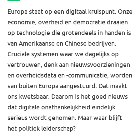
Volt Drenthe
Agenda
Europa staat op een digitaal kruispunt. Onze
Volt Fryslân
economie, overheid en democratie draaien
op technologie die grotendeels in handen is
Volt Provincie Utrecht
van Amerikaanse en Chinese bedrijven.
Doneer
...alle Volt provincies
Cruciale systemen waar we dagelijks op
Word lid
vertrouwen, denk aan nieuwsvoorzieningen
en overheidsdata en -communicatie, worden
Word actief
van buiten Europa aangestuurd. Dat maakt
ons kwetsbaar. Daarom is het goed nieuws
dat digitale onafhankelijkheid eindelijk
Doneer
serieus wordt genomen. Maar waar blijft
het politiek leiderschap?