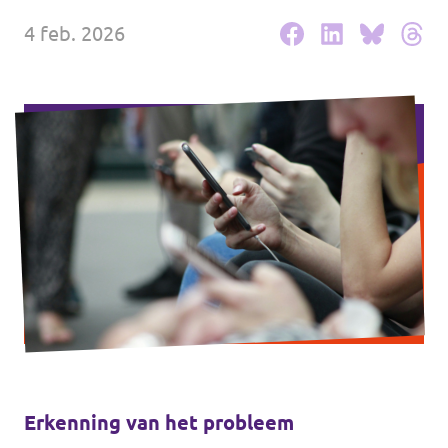
4 feb. 2026
Werken bij Volt
Contact
Sprekersaanvraag
Volt There - Buitenlandstichting Volt
Charge - Wetenschappelijk Platform Volt
Erkenning van het probleem