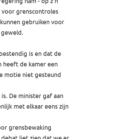
regering nam - op z’n
s voor grenscontroles
er kunnen gebruiken voor
k geweld.
bestendig is en dat de
rom heeft de kamer een
ze motie niet gesteund
is. De minister gaf aan
nlijk met elkaar eens zijn
 voor grensbewaking
debat liet zien dat we er