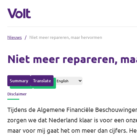
Nieuws
/
Niet meer repareren, maar hervormen
Afdelingen in de gemeenten
Niet meer repareren, m
Volt Amsterdam
Standpunten
Volt Arnhem
Summary
Translate
Volt Delft
Over Volt
Disclaimer
...alle Volt gemeenten
Mensen
Tijdens de Algemene Financiële Beschouwingen 
zorgen we dat Nederland klaar is voor een onz
Afdelingen in de provincies
maar voor mij gaat het om meer dan cijfers. He
Nieuws