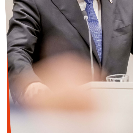
Werken bij Volt
Contact
Sprekersaanvraag
Volt There - Buitenlandstichting Volt
Charge - Wetenschappelijk Platform Volt