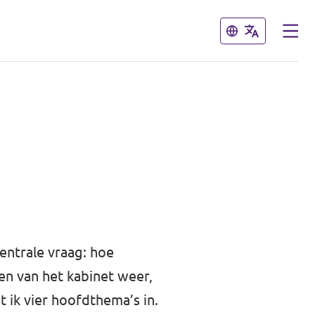
Sluiten
Sluiten
entrale vraag: hoe
en van het kabinet weer,
 ik vier hoofdthema’s in.