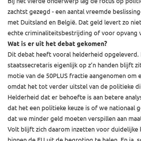
Bij het vierde onderwerp lag de focus op polit
zachtst gezegd - een aantal vreemde beslissing
met Duitsland en België. Dat geld levert zo nie
echte criminaliteitsbestrijding of voor opvang 
Wat is er uit het debat gekomen?
Dit debat heeft vooral helderheid opgeleverd. 
staatssecretaris eigenlijk op z’n handen blijft 
motie van de 50PLUS fractie aangenomen om een
omdat het tot verder uitstel van de politieke di
Helderheid dat er behoefte is aan betere analys
dat het een politieke keuze is of we nationaal g
dat we minder geld moeten verspillen aan maa
Volt blijft zich daarom inzetten voor duidelij
binnen de EU uit de begroting te halen. En ja, 