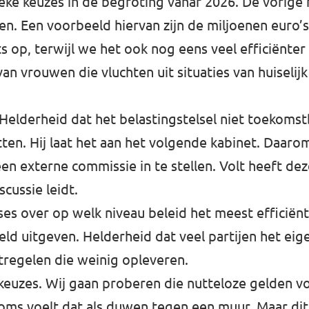
ieke keuzes in de begroting vanaf 2026. De vorige 
en. Een voorbeeld hiervan zijn de miljoenen euro’
ts op, terwijl we het ook nog eens veel efficiënt
van vrouwen die vluchten uit situaties van huiselij
Helderheid dat het belastingstelsel niet toekomst
zitten. Hij laat het aan het volgende kabinet. Daa
 externe commissie in te stellen. Volt heeft de
scussie leidt.
es over op welk niveau beleid het meest efficiënt 
eld uitgeven. Helderheid dat veel partijen het eige
tregelen die weinig opleveren.
ke keuzes. Wij gaan proberen die nutteloze gelden
soms voelt dat als duwen tegen een muur. Maar dit 