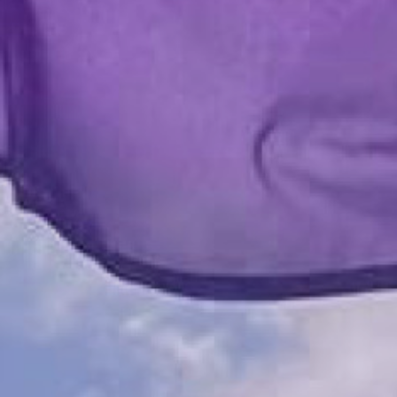
Werken bij Volt
Contact
Sprekersaanvraag
Volt There - Buitenlandstichting Volt
Charge - Wetenschappelijk Platform Volt