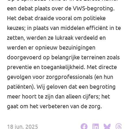
Volt Drenthe
een debat plaats over de VWS-begroting.
Agenda
Volt Fryslân
Het debat draaide vooral om politieke
keuzes; in plaats van middelen efficiënt in te
Volt Provincie Utrecht
zetten, werden ze lukraak verdeeld en
Doneer
...alle Volt provincies
werden er opnieuw bezuinigingen
doorgevoerd op belangrijke terreinen zoals
Word lid
preventie en toegankelijkheid. Met directe
Word actief
gevolgen voor zorgprofessionals (en hun
patiënten). Wij geloven dat een begroting
meer hoort te zijn dan alleen cijfers; het
Doneer
gaat om het verbeteren van de zorg.
18 jun. 2025