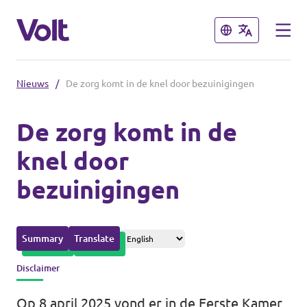
Sluiten
Sluiten
Nieuws
/
De zorg komt in de knel door bezuinigingen
Afdelingen in de gemeenten
De zorg komt in de
Volt Amsterdam
knel door
Standpunten
Volt Arnhem
bezuinigingen
Volt Delft
Over Volt
...alle Volt gemeenten
Mensen
Summary
Translate
Disclaimer
Afdelingen in de provincies
Nieuws
Op 8 april 2025 vond er in de Eerste Kamer