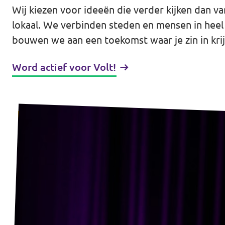
Wij kiezen voor ideeën die verder kijken dan v
Werken bij Volt
lokaal. We verbinden steden en mensen in heel 
bouwen we aan een toekomst waar je zin in krij
Contact
Sprekersaanvraag
Word actief voor Volt!
Volt There - Buitenlandstichting Volt
Charge - Wetenschappelijk Platform Volt