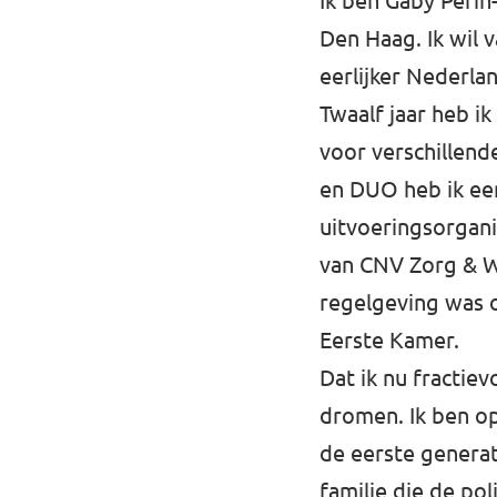
Ik ben Gaby Perin
Den Haag. Ik wil 
Werken bij Volt
eerlijker Nederla
Contact
Twaalf jaar heb i
Sprekersaanvraag
voor verschillend
Volt There - Buitenlandstichting Volt
en DUO heb ik ee
uitvoeringsorganis
Charge - Wetenschappelijk Platform Volt
van CNV Zorg & We
regelgeving was 
Eerste Kamer.
Dat ik nu fractie
dromen. Ik ben o
de eerste generati
familie die de pol