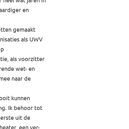
heel wat jaren in
waardiger en
wetten gemaakt
anisaties als UWV
op
ie, als voorzitter
erende wet- en
 mee naar de
nooit kunnen
g. Ik behoor tot
erste uit de
theater, een ver-