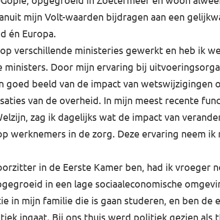
-Gopie, opgegroeid in Zoetermeer en woon alweer 
vanuit mijn Volt-waarden bijdragen aan een gelijk
nd én Europa.
k op verschillende ministeries gewerkt en heb ik 
e ministers. Door mijn ervaring bij uitvoeringsorg
n goed beeld van de impact van wetswijzigingen 
aties van de overheid. In mijn meest recente funct
lzijn, zag ik dagelijks wat de impact van verand
op werknemers in de zorg. Deze ervaring neem ik
voorzitter in de Eerste Kamer ben, had ik vroeger 
pgegroeid in een lage sociaaleconomische omgevin
e in mijn familie die is gaan studeren, en ben de e
itiek ingaat. Bij ons thuis werd politiek gezien als 