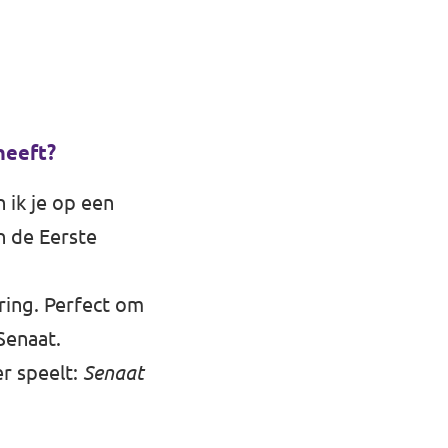
heeft?
 ik je op een
n de Eerste
ring. Perfect om
Senaat.
er speelt:
Senaat