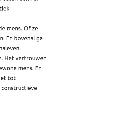
tiek
de mens. Of ze
en. En bovenal ga
naleven.
an. Het vertrouwen
 gewone mens. En
et tot
 constructieve