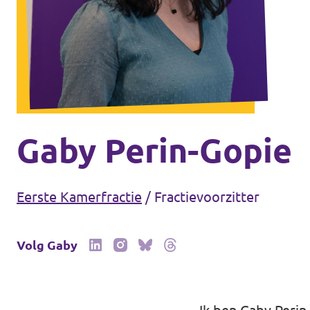
Volt Drenthe
Agenda
Volt Fryslân
Volt Provincie Utrecht
Doneer
...alle Volt provincies
Word lid
Gaby Perin-Gopie
Word actief
Eerste Kamerfractie
/
Fractievoorzitter
Volg Gaby
Doneer