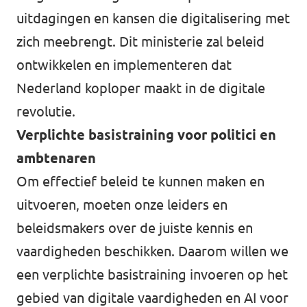
uitdagingen en kansen die digitalisering met
Werken bij Volt
zich meebrengt. Dit ministerie zal beleid
Contact
ontwikkelen en implementeren dat
Sprekersaanvraag
Nederland koploper maakt in de digitale
revolutie.
Volt There - Buitenlandstichting Volt
Verplichte basistraining voor politici en
Charge - Wetenschappelijk Platform Volt
ambtenaren
Om effectief beleid te kunnen maken en
uitvoeren, moeten onze leiders en
beleidsmakers over de juiste kennis en
vaardigheden beschikken. Daarom willen we
een verplichte basistraining invoeren op het
gebied van digitale vaardigheden en AI voor