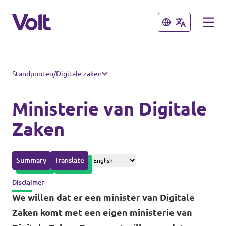
Sluiten
Sluiten
Afdelingen in de gemeenten
Standpunten
/
Digitale zaken
Volt Amsterdam
Ministerie van Digitale
Standpunten
Volt Arnhem
Zaken
Volt Delft
Over Volt
Summary
Translate
...alle Volt gemeenten
Mensen
Disclaimer
We willen dat er een minister van Digitale
Afdelingen in de provincies
Zaken komt met een eigen ministerie van
Nieuws