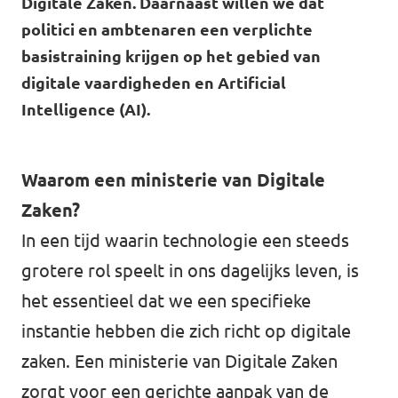
Digitale Zaken. Daarnaast willen we dat
Volt Drenthe
Agenda
politici en ambtenaren een verplichte
Volt Fryslân
basistraining krijgen op het gebied van
digitale vaardigheden en Artificial
Volt Provincie Utrecht
Intelligence (AI).
Doneer
...alle Volt provincies
Word lid
Waarom een ministerie van Digitale
Zaken?
Word actief
In een tijd waarin technologie een steeds
grotere rol speelt in ons dagelijks leven, is
het essentieel dat we een specifieke
Doneer
instantie hebben die zich richt op digitale
zaken. Een ministerie van Digitale Zaken
zorgt voor een gerichte aanpak van de