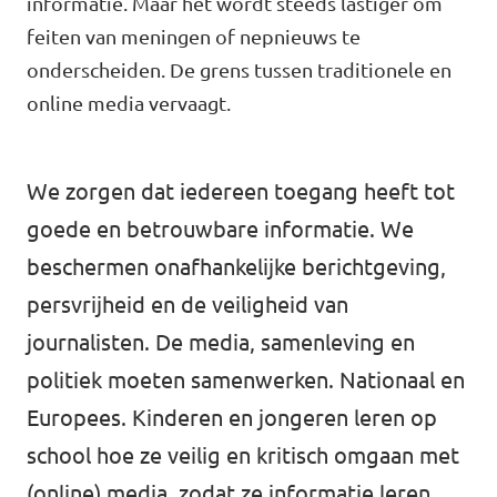
informatie. Maar het wordt steeds lastiger om
Volt Drenthe
Agenda
feiten van meningen of nepnieuws te
Volt Fryslân
onderscheiden. De grens tussen traditionele en
online media vervaagt.
Volt Provincie Utrecht
Doneer
...alle Volt provincies
We zorgen dat iedereen toegang heeft tot
Word lid
goede en betrouwbare informatie. We
beschermen onafhankelijke berichtgeving,
Word actief
persvrijheid en de veiligheid van
journalisten. De media, samenleving en
politiek moeten samenwerken. Nationaal en
Doneer
Europees. Kinderen en jongeren leren op
school hoe ze veilig en kritisch omgaan met
(online) media, zodat ze informatie leren