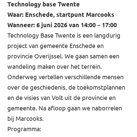
Technology base Twente
Werken bij Volt
Waar: Enschede, startpunt Marcooks
Wanneer: 6 juni 2026 van 14:00 – 17:00
Contact
Technology Base Twente is een langdurig
Sprekersaanvraag
project van gemeente Enschede en
Volt There - Buitenlandstichting Volt
provincie Overijssel. We gaan samen een
Charge - Wetenschappelijk Platform Volt
wandeling maken over het terrein.
Onderweg vertellen verschillende mensen
over de geschiedenis, de toekomstplannen
en de visies van Volt uit de provincie en
gemeente. Na afloop gaan we naborrelen
bij Marcooks.
Programma: