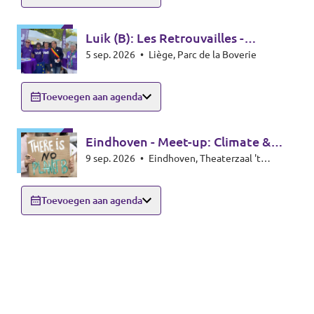
Luik (B): Les Retrouvailles -
5 sep. 2026
•
Liège, Parc de la Boverie
infostand
Toevoegen aan agenda
Eindhoven - Meet-up: Climate &
9 sep. 2026
•
Eindhoven, Theaterzaal 't
Energy special
Rozenknopje, Hoogstraat 59, 5615PA
Eindhoven
Toevoegen aan agenda