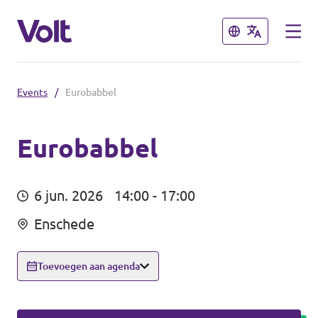
Sluiten
Sluiten
Events
/
Eurobabbel
Afdelingen in de gemeenten
Volt Amsterdam
Eurobabbel
Standpunten
Volt Arnhem
6 jun. 2026
14:00 - 17:00
Volt Delft
Over Volt
Enschede
...alle Volt gemeenten
Mensen
Toevoegen aan agenda
Afdelingen in de provincies
Nieuws