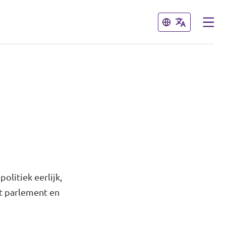
Sluiten
Sluiten
litiek eerlijk,
et parlement en