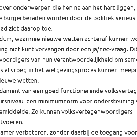
ver onderwerpen die hen na aan het hart liggen, z
ele burgerberaden worden door de politiek serie
ad ziet daarop toe.
rendum, waarmee nieuwe wetten achteraf kunnen w
ng niet kunt vervangen door een ja/nee-vraag. Di
nwoordigers van hun verantwoordelijkheid om sam
ers al vroeg in het wetgevingsproces kunnen meep
nieuwe wetten.
ndament van een goed functionerende volksverteg
ursniveau een minimumnorm voor ondersteuning va
 gemiddelde. Zo kunnen volksvertegenwoordigers – 
tvoeren.
amer verbeteren, zonder daarbij de toegang voor