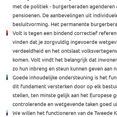
met de politiek - burgerberaden agenderen o
Werken bij Volt
pensioenen. De aanbevelingen uit individu
Contact
besluitvorming. Het permanente burgerbera
Sprekersaanvraag
Volt is tegen een bindend correctief refe
vinden dat je zorgvuldig ingevoerde wetgevi
Volt There - Buitenlandstichting Volt
verdeeldheid en het ontslaat volksvertege
Charge - Wetenschappelijk Platform Volt
komen. Volt vindt het belangrijk dat inwon
zo hun inbreng en steun kunnen geven aan 
Goede inhoudelijke ondersteuning is het fu
dit fundament versterken door op elk bestu
stellen, ten minste gelijk aan het Europese
controlerende en wetgevende taken goed ui
We willen het functioneren van de Tweede K