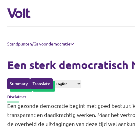
Afdelingen in de gemeenten
Standpunten
/
Ga voor democratie
Volt Amsterdam
Een sterk democratisch
Standpunten
Volt Arnhem
Summary
Translate
Volt Delft
Over Volt
Disclaimer
...alle Volt gemeenten
Mensen
Een gezonde democratie begint met goed bestuur. W
transparant en daadkrachtig werken. Maar het vertro
Afdelingen in de provincies
de overheid de uitdagingen van deze tijd wel aanku
Nieuws