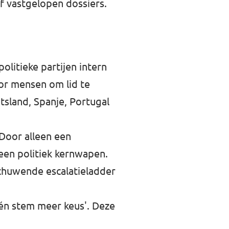
f vastgelopen dossiers.
litieke partijen intern
or mensen om lid te
tsland, Spanje, Portugal
 Door alleen een
 een politiek kernwapen.
schuwende escalatieladder
één stem meer keus'. Deze