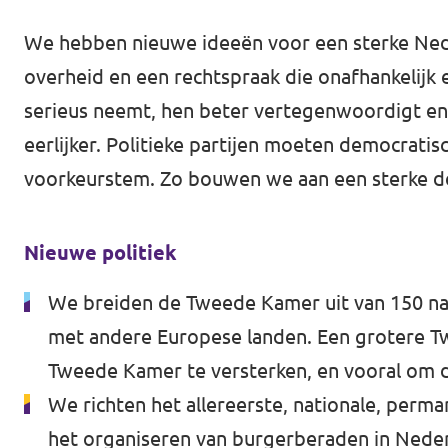
Volt Drenthe
Agenda
We hebben nieuwe ideeën voor een sterke Ned
Volt Fryslân
overheid en een rechtspraak die onafhankelijk e
Volt Provincie Utrecht
serieus neemt, hen beter vertegenwoordigt en d
eerlijker. Politieke partijen moeten democratis
Doneer
...alle Volt provincies
voorkeurstem. Zo bouwen we aan een sterke de
Word lid
Nieuwe politiek
Word actief
We breiden de Tweede Kamer uit van 150 naar
met andere Europese landen. Een grotere T
Doneer
Tweede Kamer te versterken, en vooral om d
We richten het allereerste, nationale, perma
het organiseren van burgerberaden in Nederl