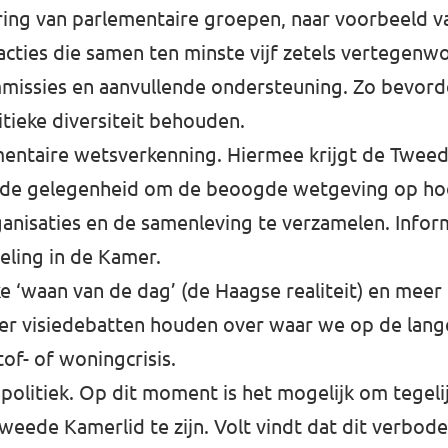
ing van parlementaire groepen, naar voorbeeld v
cties die samen ten minste vijf zetels vertegen
commissies en aanvullende ondersteuning. Zo bevo
itieke diversiteit behouden.
mentaire wetsverkenning. Hiermee krijgt de Tweed
 de gelegenheid om de beoogde wetgeving op hoof
nisaties en de samenleving te verzamelen. Inform
ling in de Kamer.
 ‘waan van de dag’ (de Haagse realiteit) en meer
aker visiedebatten houden over waar we op de lang
of- of woningcrisis.
olitiek. Op dit moment is het mogelijk om tegelij
Tweede Kamerlid te zijn. Volt vindt dat dit verbo