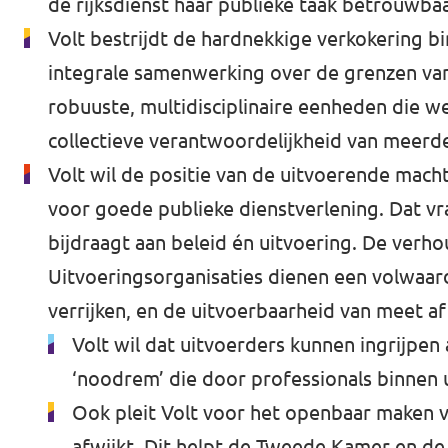
de rijksdienst haar publieke taak betrouwbaa
Volt bestrijdt de hardnekkige verkokering 
integrale samenwerking over de grenzen v
robuuste, multidisciplinaire eenheden die w
collectieve verantwoordelijkheid van meer
Volt wil de positie van de uitvoerende mach
voor goede publieke dienstverlening. Dat vr
bijdraagt aan beleid én uitvoering. De ver
Uitvoeringsorganisaties dienen een volwaardi
verrijken, en de uitvoerbaarheid van meet
Volt wil dat uitvoerders kunnen ingrijpen 
‘noodrem’ die door professionals binnen 
Ook pleit Volt voor het openbaar maken v
afwijkt. Dit helpt de Tweede Kamer en de