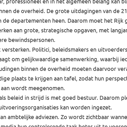
r, professioneel en in het algemeen belang kan bli
binnen de overheid. De grote uitdagingen van de 
an de departementen heen. Daarom moet het Rijk
erken aan grote, strategische opgaven, met langja
dere bewindspersonen.
t versterken. Politici, beleidsmakers en uitvoerd
aagt om gelijkwaardige samenwerking, waarbij ied
houdingen binnen de overheid moeten daarvoor ver
ge plaats te krijgen aan tafel, zodat hun perspect
 af aan wordt meegenomen.
als beleid in strijd is met goed bestuur. Daarom p
uitvoeringsorganisaties kan worden ingezet.
an ambtelijke adviezen. Zo wordt zichtbaar wanne
 media hun controlerende taak beter uit te voeren