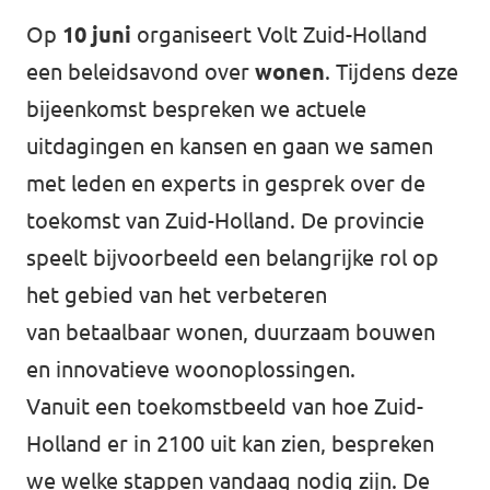
Op
10 juni
organiseert Volt Zuid-Holland
Werken bij Volt
een beleidsavond over
wonen
. Tijdens deze
Contact
bijeenkomst bespreken we actuele
Sprekersaanvraag
uitdagingen en kansen en gaan we samen
met leden en experts in gesprek over de
Volt There - Buitenlandstichting Volt
toekomst van Zuid-Holland. De provincie
Charge - Wetenschappelijk Platform Volt
speelt bijvoorbeeld een belangrijke rol op
het gebied van het verbeteren
van
betaalbaar wonen, duurzaam bouwen
en innovatieve woonoplossingen.
Vanuit een toekomstbeeld van hoe Zuid-
Holland er in 2100 uit kan zien, bespreken
we welke stappen vandaag nodig zijn. De