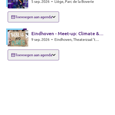
5 sep. 2026
•
Liège, Parc de la Boverie
infostand
Toevoegen aan agenda
Eindhoven - Meet-up: Climate &
9 sep. 2026
•
Eindhoven, Theaterzaal 't
Energy special
Rozenknopje, Hoogstraat 59, 5615PA
Eindhoven
Toevoegen aan agenda