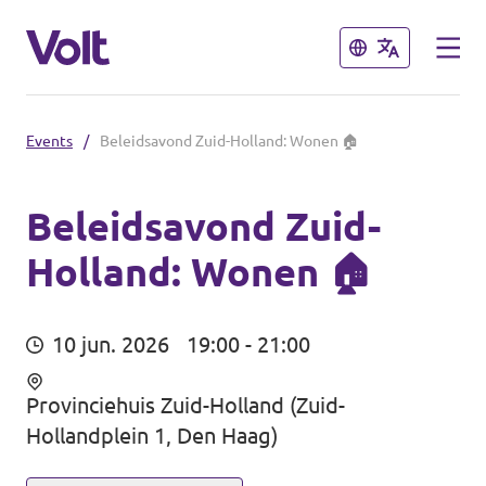
Sluiten
Sluiten
Events
/
Beleidsavond Zuid-Holland: Wonen 🏠
Afdelingen in de gemeenten
Volt Amsterdam
Beleidsavond Zuid-
Holland: Wonen 🏠
Standpunten
Volt Arnhem
Volt Delft
Over Volt
10 jun. 2026
19:00 - 21:00
...alle Volt gemeenten
Mensen
Provinciehuis Zuid-Holland (Zuid-
Hollandplein 1, Den Haag)
Afdelingen in de provincies
Nieuws