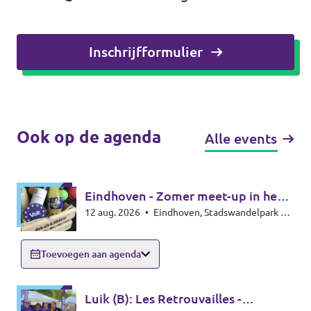
Inschrijfformulier
Ook op de agenda
Alle events
Eindhoven - Zomer meet-up in het
12 aug. 2026
•
Eindhoven, Stadswandelpark bij
park - Summer meet-up
het Radiomonument, 5615EB Eindhoven
Toevoegen aan agenda
Luik (B): Les Retrouvailles -