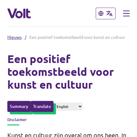
Sluiten
Sluiten
Nieuws
/
Een positief toekomstbeeld voor kunst en cultuur
Afdelingen in de gemeenten
Een positief
Volt Amsterdam
toekomstbeeld voor
Standpunten
Volt Arnhem
kunst en cultuur
Volt Delft
Over Volt
...alle Volt gemeenten
Mensen
Summary
Translate
Disclaimer
Afdelingen in de provincies
Nieuws
Kunst en cultuur zijn overal om ons heen. In