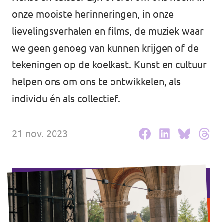
Volt Drenthe
onze mooiste herinneringen, in onze
Agenda
Volt Fryslân
lievelingsverhalen en films, de muziek waar
we geen genoeg van kunnen krijgen of de
Volt Provincie Utrecht
tekeningen op de koelkast. Kunst en cultuur
Doneer
...alle Volt provincies
helpen ons om ons te ontwikkelen, als
individu én als collectief.
Word lid
Word actief
21 nov. 2023
Doneer