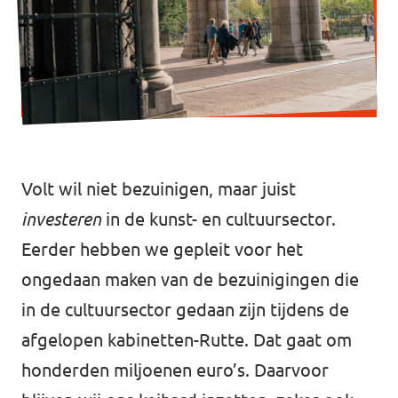
Werken bij Volt
Contact
Sprekersaanvraag
Volt There - Buitenlandstichting Volt
Charge - Wetenschappelijk Platform Volt
Volt wil niet bezuinigen, maar juist
investeren
in de kunst- en cultuursector.
Eerder hebben we gepleit voor het
ongedaan maken van de bezuinigingen die
in de cultuursector gedaan zijn tijdens de
afgelopen kabinetten-Rutte. Dat gaat om
honderden miljoenen euro’s. Daarvoor