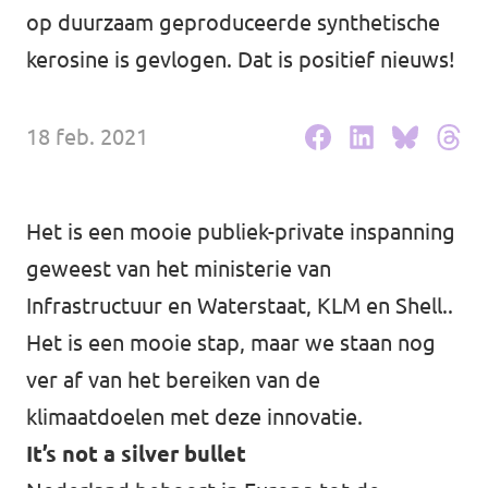
Volt Drenthe
op duurzaam geproduceerde synthetische
Agenda
kerosine is gevlogen. Dat is positief nieuws!
Volt Fryslân
Volt Provincie Utrecht
18 feb. 2021
Doneer
...alle Volt provincies
Word lid
Het is een mooie publiek-private inspanning
geweest van het ministerie van
Word actief
Infrastructuur en Waterstaat, KLM en Shell..
Het is een mooie stap, maar we staan nog
ver af van het bereiken van de
Doneer
klimaatdoelen met deze innovatie.
It’s not a silver bullet