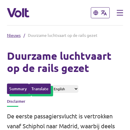
Sluiten
Sluiten
Nieuws
/
Duurzame luchtvaart op de rails gezet
Afdelingen in de gemeenten
Duurzame luchtvaart
Volt Amsterdam
op de rails gezet
Standpunten
Volt Arnhem
Volt Delft
Over Volt
Summary
Translate
...alle Volt gemeenten
Mensen
Disclaimer
De eerste passagiersvlucht is vertrokken
Afdelingen in de provincies
Nieuws
vanaf Schiphol naar Madrid, waarbij deels