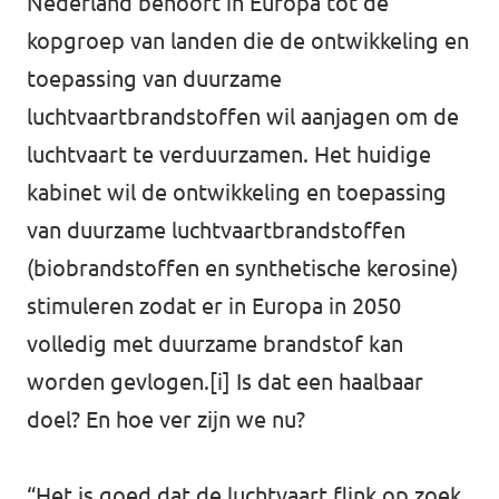
Nederland behoort in Europa tot de
kopgroep van landen die de ontwikkeling en
Werken bij Volt
toepassing van duurzame
Contact
luchtvaartbrandstoffen wil aanjagen om de
Sprekersaanvraag
luchtvaart te verduurzamen. Het huidige
Volt There - Buitenlandstichting Volt
kabinet wil de ontwikkeling en toepassing
van duurzame luchtvaartbrandstoffen
Charge - Wetenschappelijk Platform Volt
(biobrandstoffen en synthetische kerosine)
stimuleren zodat er in Europa in 2050
volledig met duurzame brandstof kan
worden gevlogen.
[i]
Is dat een haalbaar
doel? En hoe ver zijn we nu?
“Het is goed dat de luchtvaart flink op zoek