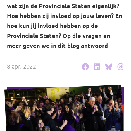
Volt Drenthe
wat zijn de Provinciale Staten eigenlijk?
Agenda
Hoe hebben zij invloed op jouw leven? En
Volt Fryslân
hoe kun jij invloed hebben op de
Volt Provincie Utrecht
Provinciale Staten? Op die vragen en
Doneer
...alle Volt provincies
meer geven we in dit blog antwoord
Word lid
8 apr. 2022
Word actief
Doneer