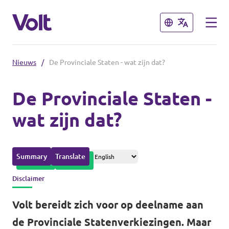
Sluiten
Sluiten
Nieuws
/
De Provinciale Staten - wat zijn dat?
Afdelingen in de gemeenten
De Provinciale Staten -
Volt Amsterdam
wat zijn dat?
Standpunten
Volt Arnhem
Volt Delft
Over Volt
Summary
Translate
...alle Volt gemeenten
Mensen
Disclaimer
Volt bereidt zich voor op deelname aan
Afdelingen in de provincies
Nieuws
de Provinciale Statenverkiezingen. Maar