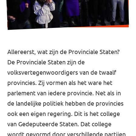
Werken bij Volt
Contact
Sprekersaanvraag
Volt There - Buitenlandstichting Volt
Allereerst, wat zijn de Provinciale Staten?
De Provinciale Staten zijn de
Charge - Wetenschappelijk Platform Volt
volksvertegenwoordigers van de twaalf
provincies. Zij vormen als het ware het
parlement van iedere provincie. Net als in
de landelijke politiek hebben de provincies
ook een eigen regering. Dit is het college
van Gedeputeerde Staten. Dat college
wordt gevormd door verschillende partijen