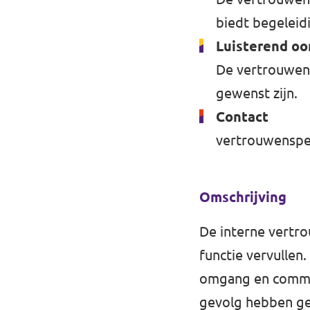
Volt Drenthe
biedt begeleid
Agenda
Volt Fryslân
Luisterend oo
De vertrouwens
Volt Provincie Utrecht
gewenst zijn.
Doneer
...alle Volt provincies
Contact
Word lid
vertrouwenspe
Word actief
Omschrijving
De interne vertro
Doneer
functie vervullen.
omgang en communi
gevolg hebben ge