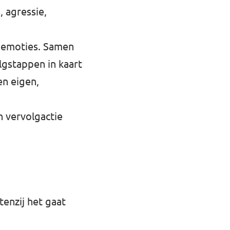
, agressie,
e emoties. Samen
lgstappen in kaart
en eigen,
n vervolgactie
enzij het gaat