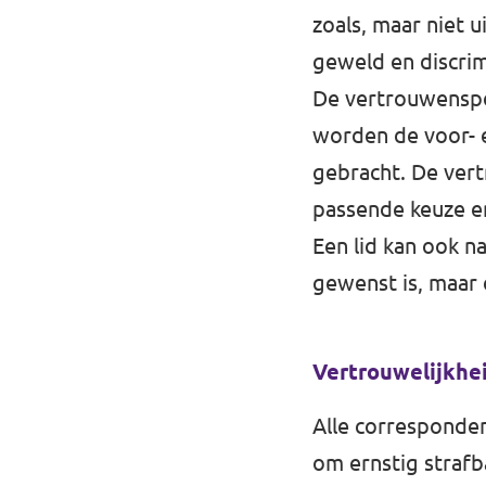
zoals, maar niet u
Werken bij Volt
geweld en discrim
Contact
De vertrouwenspe
worden de voor- e
Sprekersaanvraag
gebracht. De vert
Volt There - Buitenlandstichting Volt
passende keuze en
Charge - Wetenschappelijk Platform Volt
Een lid kan ook n
gewenst is, maar 
Vertrouwelijkhe
Alle corresponden
om ernstig strafb