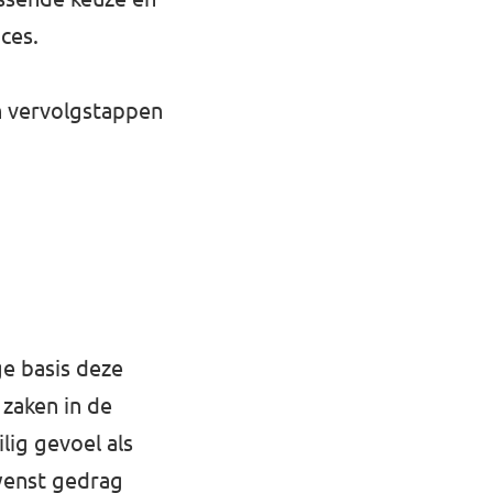
oces.
n vervolgstappen
ge basis deze
 zaken in de
lig gevoel als
wenst gedrag