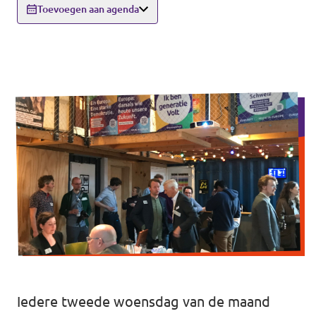
Volt Drenthe
Toevoegen aan agenda
Agenda
Volt Fryslân
Volt Provincie Utrecht
Doneer
...alle Volt provincies
Word lid
Word actief
Doneer
Iedere tweede woensdag van de maand