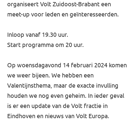
organiseert Volt Zuidoost-Brabant een
Werken bij Volt
meet-up voor leden en geïnteresseerden.
Contact
Inloop vanaf 19.30 uur.
Sprekersaanvraag
Start programma om 20 uur.
Volt There - Buitenlandstichting Volt
Charge - Wetenschappelijk Platform Volt
Op woensdagavond 14 februari 2024 komen
we weer bijeen. We hebben een
Valentijnsthema, maar de exacte invulling
houden we nog even geheim. In ieder geval
is er een update van de Volt fractie in
Eindhoven en nieuws van Volt Europa.