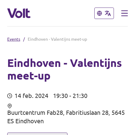
Sluiten
Sluiten
Events
/
Eindhoven - Valentijns meet-up
Afdelingen in de gemeenten
Volt Amsterdam
Eindhoven - Valentijns
meet-up
Standpunten
Volt Arnhem
Volt Delft
Over Volt
14 feb. 2024
19:30 - 21:30
...alle Volt gemeenten
Mensen
Buurtcentrum Fab28, Fabritiuslaan 28, 5645
ES Eindhoven
Afdelingen in de provincies
Nieuws