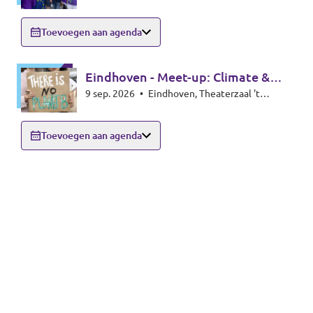
Toevoegen aan agenda
Eindhoven - Meet-up: Climate &
9 sep. 2026
•
Eindhoven, Theaterzaal 't
Energy special
Rozenknopje, Hoogstraat 59, 5615PA
Eindhoven
Toevoegen aan agenda