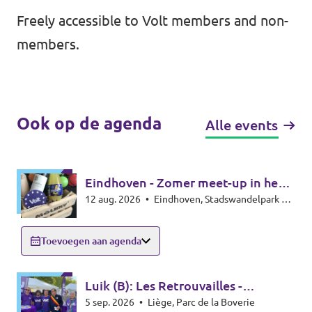
Freely accessible to Volt members and non-
members.
Ook op de agenda
Alle events
Eindhoven - Zomer meet-up in het
12 aug. 2026
•
Eindhoven, Stadswandelpark bij
park - Summer meet-up
het Radiomonument, 5615EB Eindhoven
Toevoegen aan agenda
Luik (B): Les Retrouvailles -
5 sep. 2026
•
Liège, Parc de la Boverie
infostand