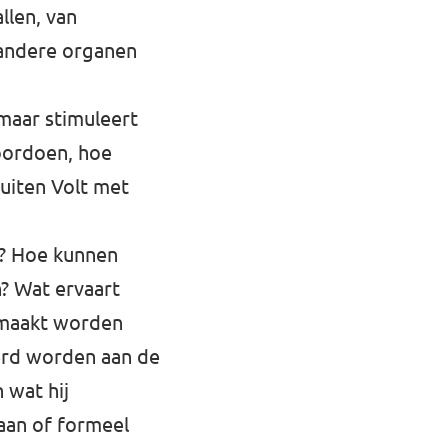
llen, van
 andere organen
maar stimuleert
voordoen, hoe
uiten Volt met
? Hoe kunnen
n? Wat ervaart
gemaakt worden
terd worden aan de
 wat hij
aan of formeel