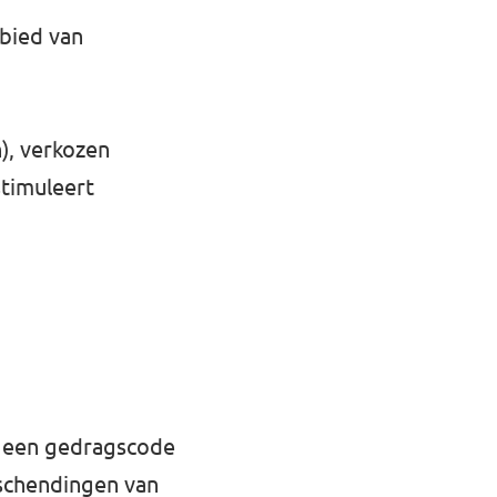
bied van
), verkozen
stimuleert
 een
gedragscode
 schendingen van