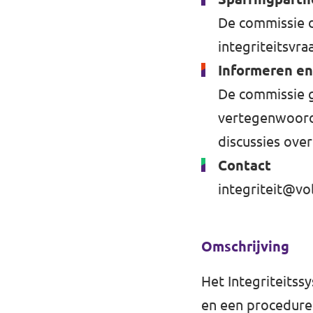
Volt Drenthe
De commissie d
Agenda
Volt Fryslân
integriteitsvra
Informeren en
Volt Provincie Utrecht
De commissie g
Doneer
...alle Volt provincies
vertegenwoordi
Word lid
discussies over 
Contact
Word actief
integriteit@vo
Omschrijving
Doneer
Het Integriteitss
en een
procedure