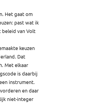
en. Het gaat om
zen: past wat ik
 beleid van Volt
 gemaakte keuzen
derland. Dat
h. Met elkaar
gscode is daarbij
 een instrument.
bevorderen en daar
jk niet-integer