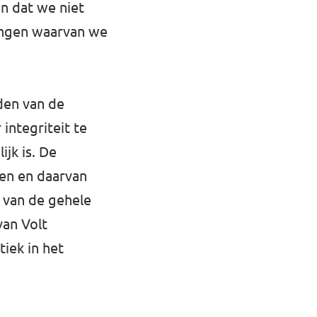
n dat we niet
lingen waarvan we
den van de
integriteit te
jk is. De
en en daarvan
e van de gehele
van Volt
iek in het