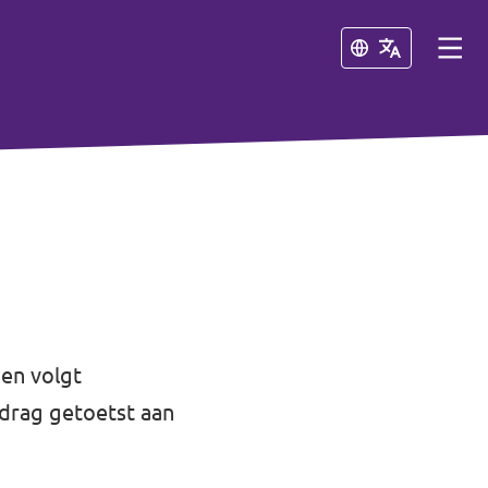
Sluiten
Sluiten
en volgt
edrag getoetst aan