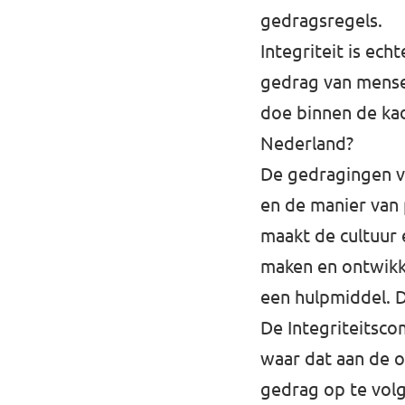
gedragsregels.
Werken bij Volt
Integriteit is ec
Contact
gedrag van mense
doe binnen de kad
Sprekersaanvraag
Nederland?
Volt There - Buitenlandstichting Volt
De gedragingen va
Charge - Wetenschappelijk Platform Volt
en de manier van 
maakt de cultuur 
maken en ontwikke
een hulpmiddel. 
De Integriteitsco
waar dat aan de o
gedrag op te vol