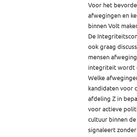
Voor het bevordere
afwegingen en ke
binnen Volt make
De Integriteitsco
ook graag discuss
mensen afweginge
integriteit word
Welke afwegingen
kandidaten voor d
afdeling Z in bep
voor actieve poli
cultuur binnen de
signaleert zonde