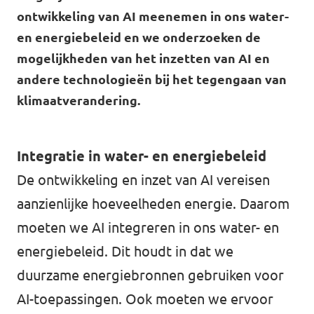
Volt Drenthe
ontwikkeling van AI meenemen in ons water-
Agenda
en energiebeleid en we onderzoeken de
Volt Fryslân
mogelijkheden van het inzetten van AI en
Volt Provincie Utrecht
andere technologieën bij het tegengaan van
klimaatverandering.
Doneer
...alle Volt provincies
Word lid
Integratie in water- en energiebeleid
Word actief
De ontwikkeling en inzet van AI vereisen
aanzienlijke hoeveelheden energie. Daarom
moeten we AI integreren in ons water- en
energiebeleid. Dit houdt in dat we
Doneer
duurzame energiebronnen gebruiken voor
AI-toepassingen. Ook moeten we ervoor