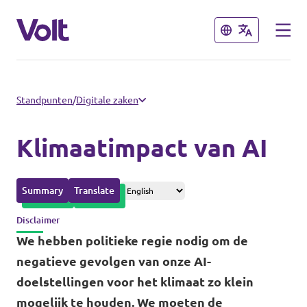
Sluiten
Sluiten
Afdelingen in de gemeenten
Standpunten
/
Digitale zaken
Volt Amsterdam
Klimaatimpact van AI
Standpunten
Volt Arnhem
Summary
Translate
Volt Delft
Over Volt
Disclaimer
...alle Volt gemeenten
Mensen
We hebben politieke regie nodig om de
negatieve gevolgen van onze AI-
Afdelingen in de provincies
doelstellingen voor het klimaat zo klein
Nieuws
mogelijk te houden. We moeten de