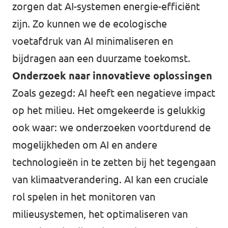
zorgen dat AI-systemen energie-efficiënt
Werken bij Volt
zijn. Zo kunnen we de ecologische
voetafdruk van AI minimaliseren en
Contact
bijdragen aan een duurzame toekomst.
Sprekersaanvraag
Onderzoek naar innovatieve oplossingen
Volt There - Buitenlandstichting Volt
Zoals gezegd: AI heeft een negatieve impact
Charge - Wetenschappelijk Platform Volt
op het milieu. Het omgekeerde is gelukkig
ook waar: we onderzoeken voortdurend de
mogelijkheden om AI en andere
technologieën in te zetten bij het tegengaan
van klimaatverandering. AI kan een cruciale
rol spelen in het monitoren van
milieusystemen, het optimaliseren van