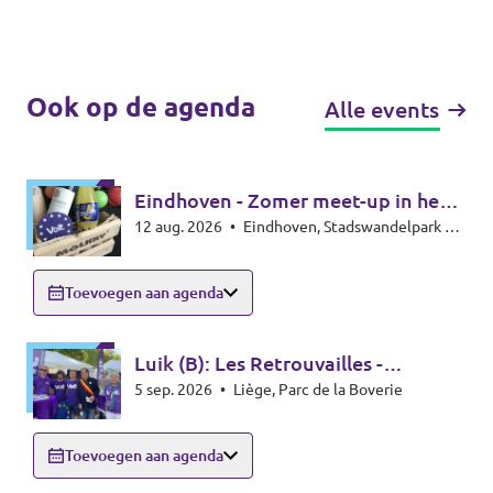
Ook op de agenda
Alle events
Eindhoven - Zomer meet-up in het
12 aug. 2026
•
Eindhoven, Stadswandelpark bij
park - Summer meet-up
het Radiomonument, 5615EB Eindhoven
Toevoegen aan agenda
Luik (B): Les Retrouvailles -
5 sep. 2026
•
Liège, Parc de la Boverie
infostand
Toevoegen aan agenda