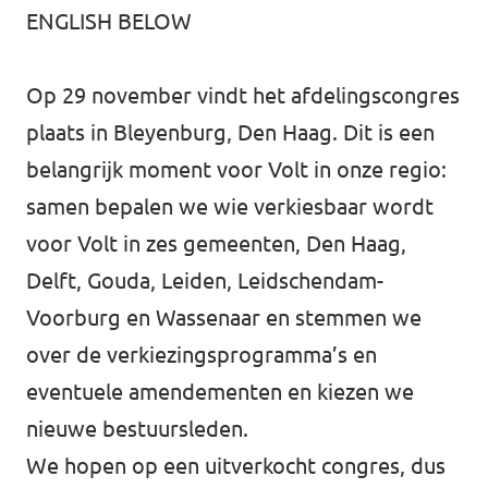
ENGLISH BELOW
Werken bij Volt
Contact
Op 29 november vindt het afdelingscongres
plaats in Bleyenburg, Den Haag. Dit is een
Sprekersaanvraag
belangrijk moment voor Volt in onze regio:
Volt There - Buitenlandstichting Volt
samen bepalen we wie verkiesbaar wordt
Charge - Wetenschappelijk Platform Volt
voor Volt in zes gemeenten, Den Haag,
Delft, Gouda, Leiden, Leidschendam-
Voorburg en Wassenaar en stemmen we
over de verkiezingsprogramma’s en
eventuele amendementen en kiezen we
nieuwe bestuursleden.
We hopen op een uitverkocht congres, dus