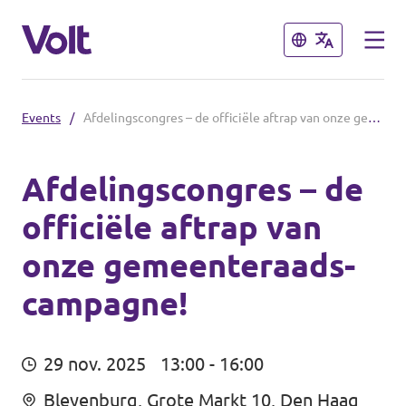
Sluiten
Sluiten
Events
/
Afdelingscongres – de officiële aftrap van onze gemeenteraads­campagne!
Afdelingen in de gemeenten
Volt Amsterdam
Afdelingscongres – de
officiële aftrap van
Standpunten
Volt Arnhem
onze gemeenteraads­
Volt Delft
Over Volt
campagne!
...alle Volt gemeenten
Mensen
29 nov. 2025
13:00 - 16:00
Afdelingen in de provincies
Nieuws
Bleyenburg, Grote Markt 10, Den Haag