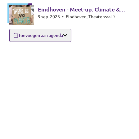
Eindhoven - Meet-up: Climate &
9 sep. 2026
•
Eindhoven, Theaterzaal 't
Energy special
Rozenknopje, Hoogstraat 59, 5615PA
Eindhoven
Toevoegen aan agenda