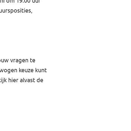
ni om 19.00 uur
ursposities,
jouw vragen te
rwogen keuze kunt
jk hier alvast de