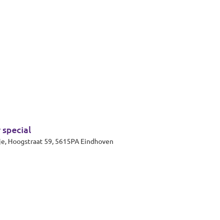
 special
Eindhoven, Theaterzaal 't Rozenknopje, Hoogstraat 59, 5615PA Eindhoven