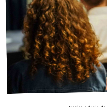
Werken bij Volt
Contact
Sprekersaanvraag
Volt There - Buitenlandstichting Volt
Charge - Wetenschappelijk Platform Volt