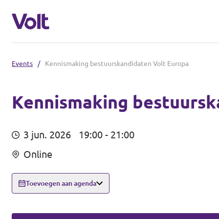
Events
/
Kennismaking bestuurskandidaten Volt Europa
Afdelingen in de gemeenten
Volt Amsterdam
Kennismaking bestuursk
Standpunten
Volt Arnhem
3 jun. 2026
19:00 - 21:00
Volt Delft
Over Volt
Online
...alle Volt gemeenten
Mensen
Toevoegen aan agenda
Afdelingen in de provincies
Nieuws