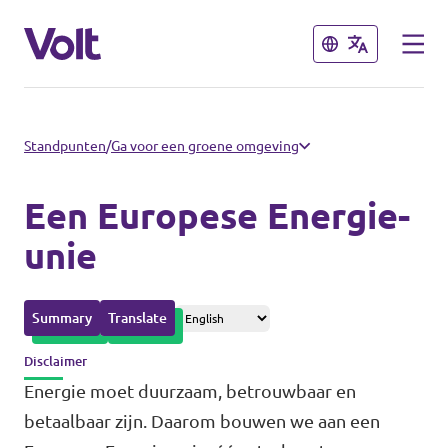
Sluiten
Sluiten
Afdelingen in de gemeenten
Standpunten
/
Ga voor een groene omgeving
Volt Amsterdam
Een Europese Energie-
Standpunten
Volt Arnhem
unie
Volt Delft
Over Volt
Summary
Translate
...alle Volt gemeenten
Mensen
Disclaimer
Energie moet duurzaam, betrouwbaar en
Afdelingen in de provincies
betaalbaar zijn. Daarom bouwen we aan een
Nieuws