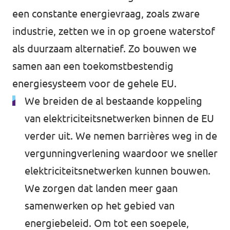
een constante energievraag, zoals zware
Werken bij Volt
industrie, zetten we in op groene waterstof
Contact
als duurzaam alternatief. Zo bouwen we
Sprekersaanvraag
samen aan een toekomstbestendig
energiesysteem voor de gehele EU.
Volt There - Buitenlandstichting Volt
We breiden de al bestaande koppeling
Charge - Wetenschappelijk Platform Volt
van elektriciteitsnetwerken binnen de EU
verder uit. We nemen barrières weg in de
vergunningverlening waardoor we sneller
elektriciteitsnetwerken kunnen bouwen.
We zorgen dat landen meer gaan
samenwerken op het gebied van
energiebeleid. Om tot een soepele,