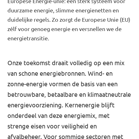
Europese Energie-unie: één sterk systeem voor
Volt Drenthe
Agenda
duurzame energie, slimme energienetten en
Volt Fryslân
duidelijke regels. Zo zorgt de Europese Unie (EU)
zélf voor genoeg energie en versnellen we de
Volt Provincie Utrecht
energietransitie.
Doneer
...alle Volt provincies
Word lid
Onze toekomst draait volledig op een mix
van schone energiebronnen. Wind- en
Word actief
zonne-energie vormen de basis van een
betrouwbare, betaalbare en klimaatneutrale
energievoorziening. Kernenergie blijft
Doneer
onderdeel van deze energiemix, met
strenge eisen voor veiligheid en
afvalbeheer. Voor sommige sectoren met